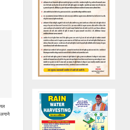
शनल
 लगाने