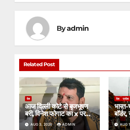
p
o
g
k
er
By
admin
Related Post
देश
देश
प्रदेश
आज दिल्ली कोर्ट से बृजभूषण
भारत-च
बरी, विनेश फोगाट का x पर
बॉर्डर
पोस्ट, पढ़िए पूरा मामला।
के रास
AUG 3, 2026
ADMIN
AUG 1
सामानो