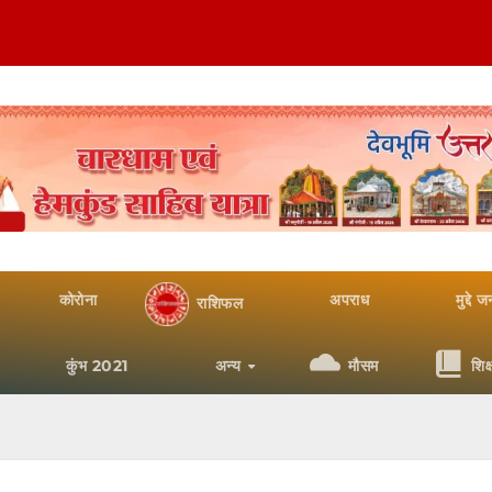
कोरोना
अपराध
मुद्दे 
राशिफल
कुंभ 2021
अन्य
मौसम
शिक्