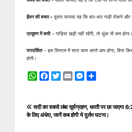
समय की बचत
– पहला फायदा यह है कि टोल पर लगने वाली लंबी
ईंधन की बचत –
दूसरा फायदा यह कि बार-बार गाड़ी रोकने और स
प्रदूषण में कमी
– गाड़ियां खड़ी नहीं रहेंगी, तो धुंआ भी कम होग
पारदर्शिता
– इस सिस्टम में सारा काम अपने आप होगा, बिना किसी
होगी।
W
F
T
E
M
S
h
a
w
m
e
h
at
c
itt
ai
s
ar
s
e
er
l
s
e
Post
सदी का सबसे लंबा सूर्यग्रहण, धरती पर छा जाएगा 6
A
b
e
के लिए अंधेरा, जानें कब होगी ये दुर्लभ घटना।
navigation
p
o
n