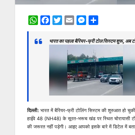
W
F
T
E
M
S
h
a
w
m
e
h
at
c
itt
ai
s
ar
भारत का पहला बैरियर-फ्री टोल सिस्टम शुरू, अब
s
e
er
l
s
e
A
b
e
p
o
n
p
o
g
k
er
दिल्ली:
भारत में बैरियर-फ्री टोलिंग सिस्टम की शुरुआत हो चुक
हाईवे 48 (NH48) के सूरत-भरूच खंड पर स्थित चोरायासी टोल 
की जरूरत नहीं पड़ेगी। आइए आपको इसके बारे में डिटेल में बतात