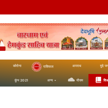
कोरोना
अपराध
मुद्दे 
राशिफल
कुंभ 2021
अन्य
मौसम
शिक्