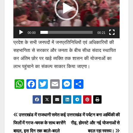
00:00
00:21
प्रदेश के सभी जनपदों में जनप्रतिनिधियों एवं अधिकारियों की
सहभागिता से सरकार और जनता के बीच सीधा संवाद स्थापित
कर अंतिम छोर पर खड़े व्यक्ति तक शासन की योजनाओं का
लाभ पहुंचाने का संकल्प साकार किया जाएगा।
W
F
T
E
M
S
h
a
w
m
e
h
at
c
itt
ai
s
ar
s
e
er
l
s
e
Post
उत्तराखंड में राजधानी समेत कई
उत्तराखंड में पर्यटन बना आर्थिकी की
A
b
e
जिलों में गरज-चमक के साथ बरसेंगे
रीढ़, होमस्टे और नई योजनाओं से
navigation
p
o
n
बादल, इस दिन तक बदले-बदले
बदल रहा स्वरूप।