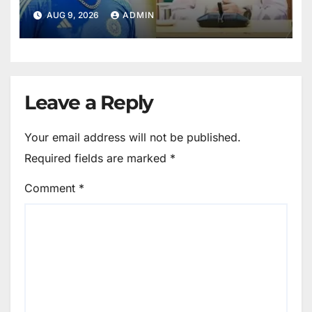
प्लीज मेरी मदद करें।
AUG 9, 2026
ADMIN
Leave a Reply
Your email address will not be published.
Required fields are marked
*
Comment
*