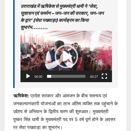
s
e
er
l
s
e
उत्तराखंड में ऋषिकेश से मुख्यमंत्री धामी ने ‘सेवा,
A
b
e
सुशासन एवं समर्पण – जन-जन की सरकार, जन-जन
p
o
n
के द्वार’ (सेवा पखवाड़ा) कार्यक्रम का किया
शुभारंभ………
p
o
g
Video
k
er
Player
00:00
00:27
ऋषिकेश:
प्रदेश सरकार और आमजन के बीच समन्वय एवं
जनकल्याणकारी योजनाओं का लाभ अंतिम व्यक्ति तक पहुंचाने के
उद्देश्य से अभियान के द्वितीय चरण की शुरुआत। मुख्यमंत्री
पुष्कर सिंह धामी के मुख्यमंत्री पद पर 5 वर्ष पूर्ण होने के अवसर
पर सेवा पखवाड़ा का शुभारंभ।