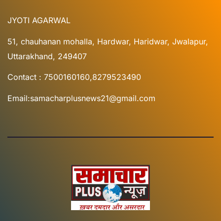
JYOTI AGARWAL
51, chauhanan mohalla, Hardwar, Haridwar, Jwalapur,
Uttarakhand, 249407
Contact : 7500160160,8279523490
Email:samacharplusnews21@gmail.com