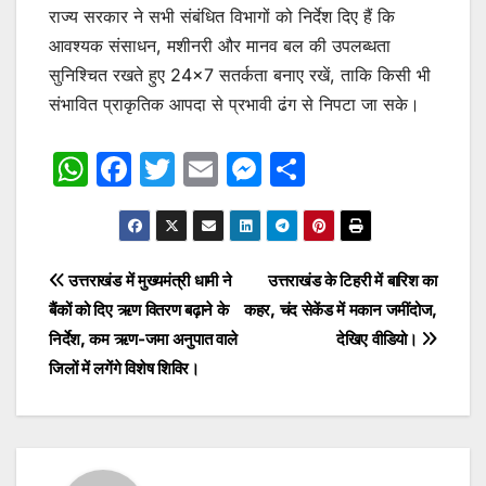
राज्य सरकार ने सभी संबंधित विभागों को निर्देश दिए हैं कि
आवश्यक संसाधन, मशीनरी और मानव बल की उपलब्धता
सुनिश्चित रखते हुए 24×7 सतर्कता बनाए रखें, ताकि किसी भी
संभावित प्राकृतिक आपदा से प्रभावी ढंग से निपटा जा सके।
W
F
T
E
M
S
h
a
w
m
e
h
at
c
itt
ai
s
ar
s
e
er
l
s
e
Post
उत्तराखंड में मुख्यमंत्री धामी ने
उत्तराखंड के टिहरी में बारिश का
A
b
e
बैंकों को दिए ऋण वितरण बढ़ाने के
कहर, चंद सेकेंड में मकान जमींदोज,
navigation
p
o
n
निर्देश, कम ऋण-जमा अनुपात वाले
देखिए वीडियो।
p
o
g
जिलों में लगेंगे विशेष शिविर।
k
er