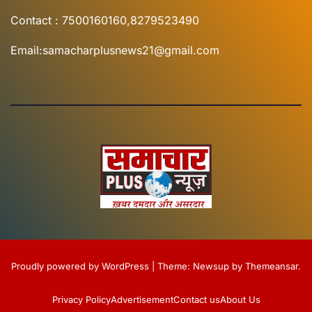
Contact : 7500160160,8279523490
Email:samacharplusnews21@gmail.com
Proudly powered by WordPress
|
Theme:
Newsup
by
Themeansar
.
Privacy Policy
Advertisement
Contact us
About Us