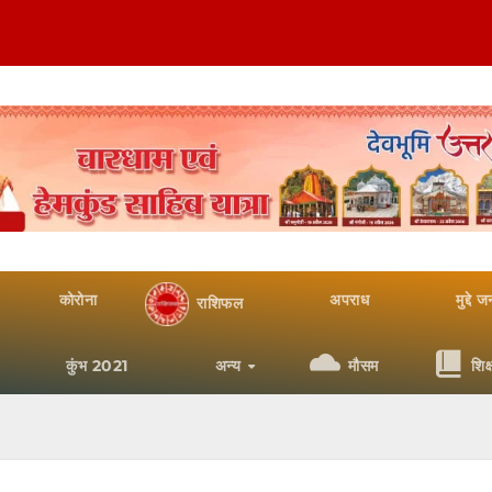
कोरोना
अपराध
मुद्दे 
राशिफल
कुंभ 2021
अन्य
मौसम
शिक्