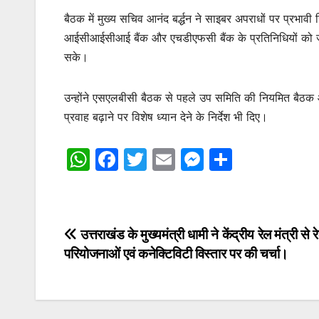
बैठक में मुख्य सचिव आनंद बर्द्धन ने साइबर अपराधों पर प्रभावी
आईसीआईसीआई बैंक और एचडीएफसी बैंक के प्रतिनिधियों को जोड़न
सके।
उन्होंने एसएलबीसी बैठक से पहले उप समिति की नियमित बैठक आ
प्रवाह बढ़ाने पर विशेष ध्यान देने के निर्देश भी दिए।
W
F
T
E
M
S
h
a
w
m
e
h
at
c
itt
ai
s
ar
s
e
er
l
s
e
Post
उत्तराखंड के मुख्यमंत्री धामी ने केंद्रीय रेल मंत्री से र
A
b
e
परियोजनाओं एवं कनेक्टिविटी विस्तार पर की चर्चा।
navigation
p
o
n
p
o
g
k
er