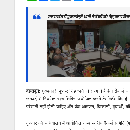
h
a
w
m
e
h
at
c
itt
ai
s
ar
उत्तराखंड में मुख्यमंत्री धामी ने बैंकों को दिए ऋण 
s
e
er
l
s
e
A
b
e
p
o
n
p
o
g
k
er
देहरादून:
मुख्यमंत्री पुष्कर सिंह धामी ने राज्य में बैंकिंग 
जनपदों में नियमित ऋण शिविर आयोजित करने के निर्देश दिए हैं।
परेशानी नहीं होनी चाहिए और बैंक आमजन, किसानों, युवाओं, म
गुरुवार को सचिवालय में आयोजित राज्य स्तरीय बैंकर्स समिति (ए