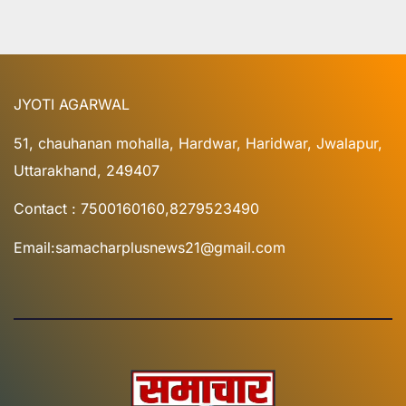
JYOTI AGARWAL
51, chauhanan mohalla, Hardwar, Haridwar, Jwalapur,
Uttarakhand, 249407
Contact : 7500160160,8279523490
Email:samacharplusnews21@gmail.com