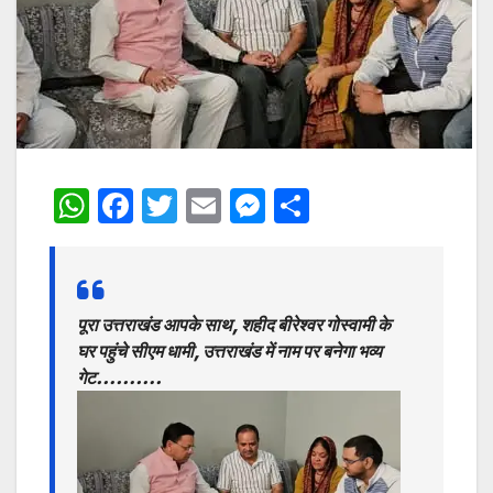
W
F
T
E
M
S
h
a
w
m
e
h
at
c
itt
ai
s
ar
s
e
er
l
s
e
पूरा उत्तराखंड आपके साथ, शहीद बीरेश्वर गोस्वामी के
A
b
e
घर पहुंचे सीएम धामी, उत्तराखंड में नाम पर बनेगा भव्य
p
o
n
गेट……….
p
o
g
k
er