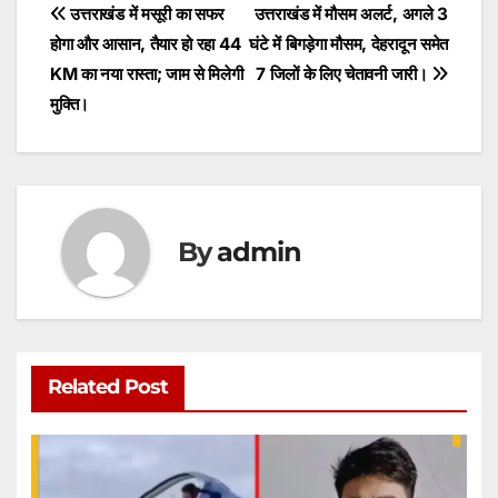
s
e
er
l
s
e
Post
उत्तराखंड में मसूरी का सफर
उत्तराखंड में मौसम अलर्ट, अगले 3
A
b
e
होगा और आसान, तैयार हो रहा 44
घंटे में बिगड़ेगा मौसम, देहरादून समेत
navigation
p
o
n
KM का नया रास्ता; जाम से मिलेगी
7 जिलों के लिए चेतावनी जारी।
p
o
g
मुक्ति।
k
er
By
admin
Related Post