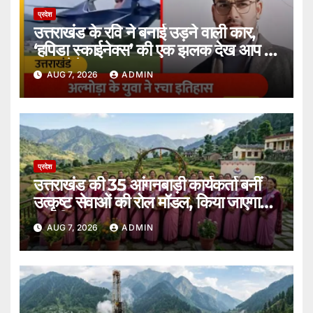
प्रदेश
उत्तराखंड के रवि ने बनाई उड़ने वाली कार,
‘हपिडा स्काईनेक्स’ की एक झलक देख आप भी
कह उठेंगे शानदार।
AUG 7, 2026
ADMIN
प्रदेश
उत्तराखंड की 35 आंगनबाड़ी कार्यकर्ता बनीं
उत्कृष्ट सेवाओं की रोल मॉडल, किया जाएगा
सम्मानित।
AUG 7, 2026
ADMIN