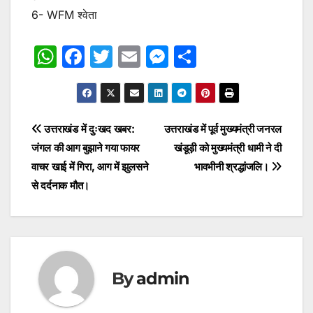
6- WFM श्वेता
W
F
T
E
M
S
h
a
w
m
e
h
at
c
itt
ai
s
ar
s
e
er
l
s
e
Post
उत्तराखंड में दुःखद खबर:
उत्तराखंड में पूर्व मुख्यमंत्री जनरल
A
b
e
जंगल की आग बुझाने गया फायर
खंडूड़ी को मुख्यमंत्री धामी ने दी
navigation
p
o
n
वाचर खाई में गिरा, आग में झुलसने
भावभीनी श्रद्धांजलि।
p
o
g
से दर्दनाक मौत।
k
er
By
admin