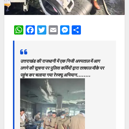
W
F
T
E
M
S
h
a
w
m
e
h
at
c
itt
ai
s
ar
s
e
er
l
s
e
उत्तराखंड की राजधानी में एक निजी अस्पताल में आग
A
b
e
लगने की सूचना पर पुलिस कर्मियों द्वारा तत्काल मौके पर
p
o
n
पहुंच कर चलाया गया रेस्क्यू अभियान……..
p
o
g
k
er