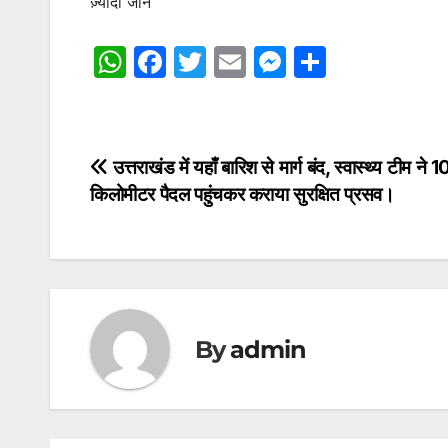
ज़्यादा जानें
W
F
T
E
M
S
h
a
w
m
e
h
at
c
itt
ai
s
ar
s
e
er
l
s
e
Post
उत्तराखंड में यहाँ बारिश से मार्ग बंद, स्वास्थ्य टीम ने 1
A
b
e
किलोमीटर पैदल पहुंचकर कराया सुरक्षित प्रसव।
navigation
p
o
n
p
o
g
k
er
By
admin