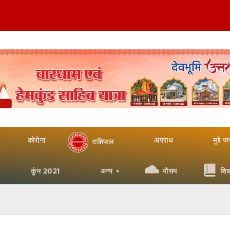
कोरोना
अपराध
मुद्दे 
राशिफल
कुंभ 2021
अन्य
मौसम
शिक्