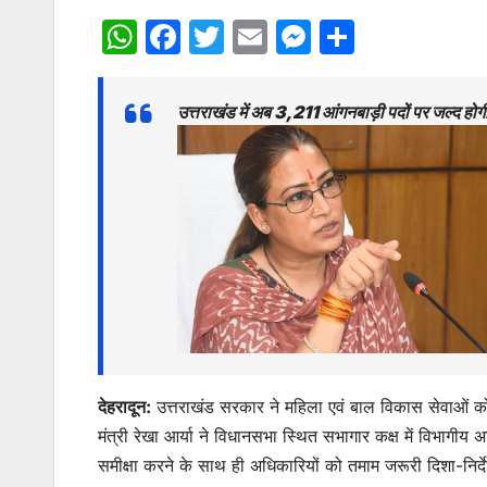
W
F
T
E
M
S
h
a
w
m
e
h
at
c
itt
ai
s
ar
उत्तराखंड में अब 3,211 आंगनबाड़ी पदों पर जल्द होगी 
s
e
er
l
s
e
A
b
e
p
o
n
p
o
g
k
er
देहरादून:
उत्तराखंड सरकार ने महिला एवं बाल विकास सेवाओं क
मंत्री रेखा आर्या ने विधानसभा स्थित सभागार कक्ष में विभागीय
समीक्षा करने के साथ ही अधिकारियों को तमाम जरूरी दिशा-निर्