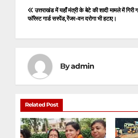
s
e
er
l
s
e
Post
उत्तराखंड में यहाँ मंत्री के बेटे की शादी मामले में गिरी 
A
b
e
फॉरेस्ट गार्ड सस्पेंड,रेंजर-वन दरोगा भी हटाए।
navigation
p
o
n
p
o
g
k
er
By
admin
Related Post