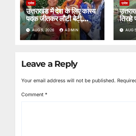
प्रदेश
प्रदेश
उत्तराखंड में देश के लिए कांस्य
उत्तराख
पदक जीतकर लौटी बेटी,
तिराहे
राजधानी में उन्नति शर्मा का
के बीच
AUG 5, 2026
ADMIN
AUG 5
हुआ भव्य स्वागत।
शराब 
गलत
Leave a Reply
Your email address will not be published.
Require
Comment
*