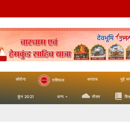
कोरोना
अपराध
मुद्दे 
राशिफल
कुंभ 2021
अन्य
मौसम
शिक्