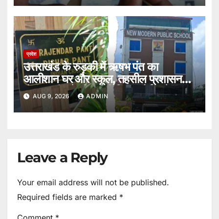
प्रदेश
उत्तराखंड के रुड़की में ऋषभ पंत का
आलीशान घर और स्कूल, तहसील प्रशासन
बोला ‘जमीन के लिए नहीं किया कोई आवेदन’।
AUG 9, 2026
ADMIN
Leave a Reply
Your email address will not be published.
Required fields are marked
*
Comment
*