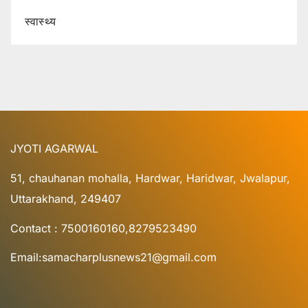
स्वास्थ्य
JYOTI AGARWAL
51, chauhanan mohalla, Hardwar, Haridwar, Jwalapur,
Uttarakhand, 249407
Contact : 7500160160,8279523490
Email:samacharplusnews21@gmail.com