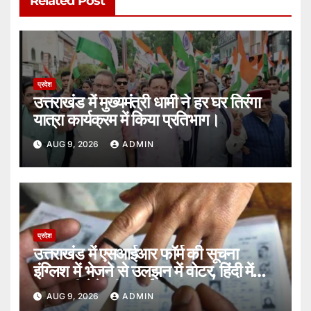
Related Post
प्रदेश
उत्तराखंड में मुख्यमंत्री धामी ने हर घर तिरंगा
यात्रा कार्यक्रम में किया प्रतिभाग।
AUG 9, 2026
ADMIN
प्रदेश
उत्तराखंड में एसआईआर फॉर्म की सूचना
इंग्लिश में भेजने से उलझन में वोटर, हिंदी में
जानकारी देने की लगाई गुहार।
AUG 9, 2026
ADMIN