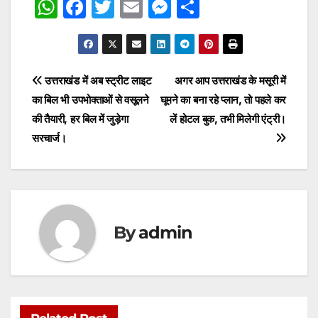
W
F
T
E
M
S
h
a
w
m
e
h
at
c
itt
ai
s
ar
s
e
er
l
s
e
Post
उत्तराखंड में अब स्ट्रीट लाइट
अगर आप उत्तराखंड के मसूरी में
A
b
e
का बिल भी उपभोक्ताओं से वसूलने
घूमने का बना रहे प्लान, तो पहले कर
navigation
p
o
n
की तैयारी, हर बिल में जुड़ेगा
लें होटल बुक, तभी मिलेगी एंट्री।
p
o
g
सरचार्ज।
k
er
By
admin