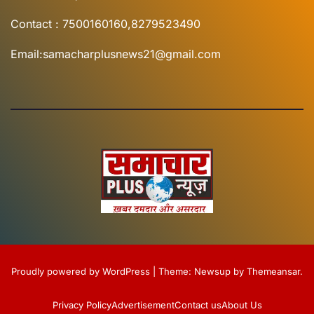
Contact : 7500160160,8279523490
Email:samacharplusnews21@gmail.com
Proudly powered by WordPress
|
Theme:
Newsup
by
Themeansar
.
Privacy Policy
Advertisement
Contact us
About Us