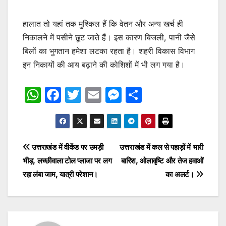
हालात तो यहां तक मुश्किल हैं कि वेतन और अन्य खर्च ही
निकालने में पसीने छूट जाते हैं। इस कारण बिजली, पानी जैसे
बिलों का भुगतान हमेशा लटका रहता है। शहरी विकास विभाग
इन निकायों की आय बढ़ाने की कोशिशों में भी लग गया है।
W
F
T
E
M
S
h
a
w
m
e
h
at
c
itt
ai
s
ar
s
e
er
l
s
e
Post
उत्तराखंड में वीकेंड पर उमड़ी
उत्तराखंड में कल से पहाड़ों में भारी
A
b
e
भीड़, लच्छीवाला टोल प्लाजा पर लग
बारिश, ओलावृष्टि और तेज हवाओं
navigation
p
o
n
रहा लंबा जाम, यात्री परेशान।
का अलर्ट।
p
o
g
k
er