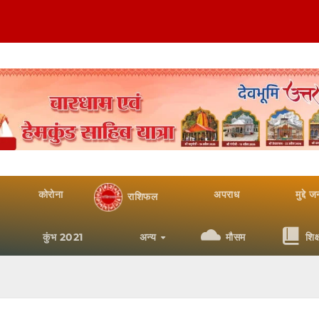
कोरोना
अपराध
मुद्दे 
राशिफल
कुंभ 2021
अन्य
मौसम
शिक्