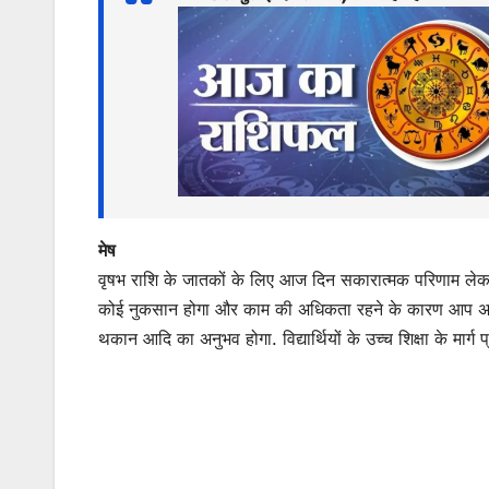
s
e
er
l
s
e
A
b
e
p
o
n
p
o
g
k
er
मेष
वृषभ राशि के जातकों के लिए आज दिन सकारात्मक परिणाम ले
कोई नुकसान होगा और काम की अधिकता रहने के कारण आप अपने
थकान आदि का अनुभव होगा. विद्यार्थियों के उच्च शिक्षा के मार्ग प