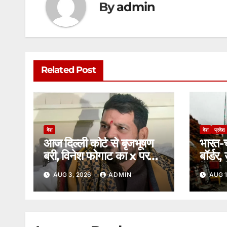
By
admin
Related Post
देश
देश
प्रदेश
आज दिल्ली कोर्ट से बृजभूषण
भारत-च
बरी, विनेश फोगाट का x पर
बॉर्डर
पोस्ट, पढ़िए पूरा मामला।
के रास
AUG 3, 2026
ADMIN
AUG 1
सामानो