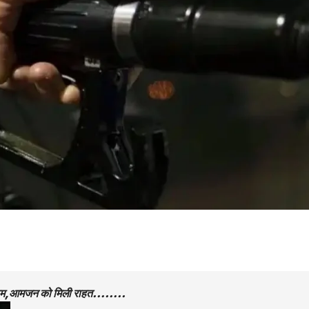
ए दाम,आमजन को मिली राहत……..