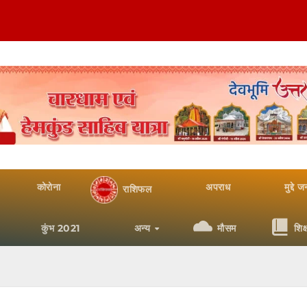
कोरोना
अपराध
मुद्दे 
राशिफल
कुंभ 2021
अन्य
मौसम
शिक्