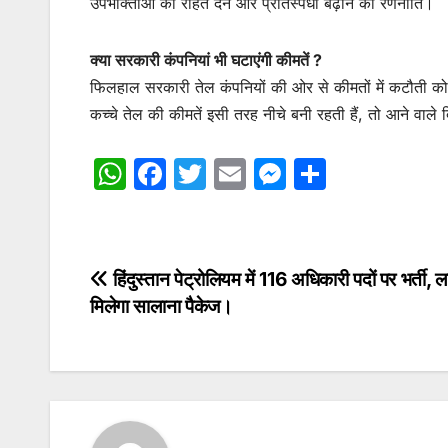
उपभोक्ताओं को राहत देने और प्रतिस्पर्धा बढ़ाने की रणनीति।
क्या सरकारी कंपनियां भी घटाएंगी कीमतें ?
फिलहाल सरकारी तेल कंपनियों की ओर से कीमतों में कटौती को 
कच्चे तेल की कीमतें इसी तरह नीचे बनी रहती हैं, तो आने वाले 
W
F
T
E
M
S
h
a
w
m
e
h
at
c
itt
ai
s
ar
s
e
er
l
s
e
Post
हिंदुस्तान पेट्रोलियम में 116 अधिकारी पदों पर भर्ती, लाख
A
b
e
मिलेगा सालाना पैकेज।
navigation
p
o
n
p
o
g
k
er