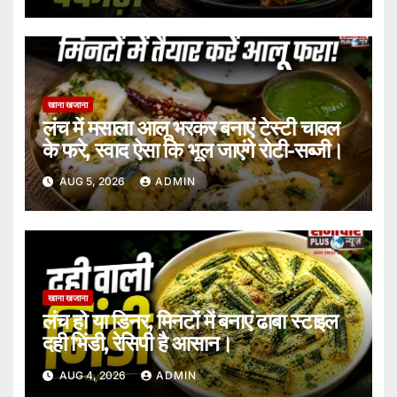
खाना खजाना
लंच में मसाला आलू भरकर बनाएं टेस्टी चावल
के फरे, स्वाद ऐसा कि भूल जाएंगे रोटी-सब्जी।
AUG 5, 2026
ADMIN
खाना खजाना
लंच हो या डिनर, मिनटों में बनाएं ढाबा स्टाइल
दही भिंडी, रेसिपी है आसान।
AUG 4, 2026
ADMIN