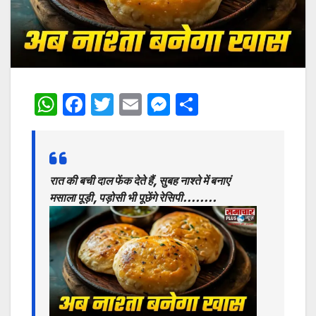
W
F
T
E
M
S
h
a
w
m
e
h
at
c
itt
ai
s
ar
s
e
er
l
s
e
रात की बची दाल फेंक देते हैं, सुबह नाश्ते में बनाएं
A
b
e
मसाला पूड़ी, पड़ोसी भी पूछेंगे रेसिपी……..
p
o
n
p
o
g
k
er