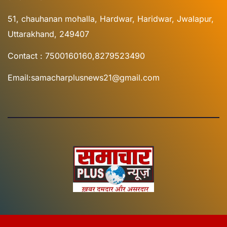
51, chauhanan mohalla, Hardwar, Haridwar, Jwalapur,
Uttarakhand, 249407
Contact : 7500160160,8279523490
Email:samacharplusnews21@gmail.com