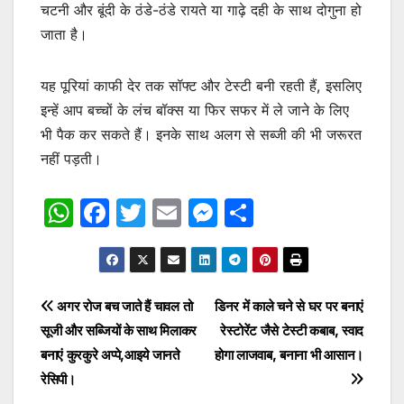
चटनी और बूंदी के ठंडे-ठंडे रायते या गाढ़े दही के साथ दोगुना हो
जाता है।
यह पूरियां काफी देर तक सॉफ्ट और टेस्टी बनी रहती हैं, इसलिए
इन्हें आप बच्चों के लंच बॉक्स या फिर सफर में ले जाने के लिए
भी पैक कर सकते हैं। इनके साथ अलग से सब्जी की भी जरूरत
नहीं पड़ती।
W
F
T
E
M
S
h
a
w
m
e
h
at
c
itt
ai
s
ar
s
e
er
l
s
e
Post
अगर रोज बच जाते हैं चावल तो
डिनर में काले चने से घर पर बनाएं
A
b
e
सूजी और सब्जियों के साथ मिलाकर
रेस्टोरेंट जैसे टेस्टी कबाब, स्वाद
navigation
p
o
n
बनाएं कुरकुरे अप्पे,आइये जानते
होगा लाजवाब, बनाना भी आसान।
p
o
g
रेसिपी।