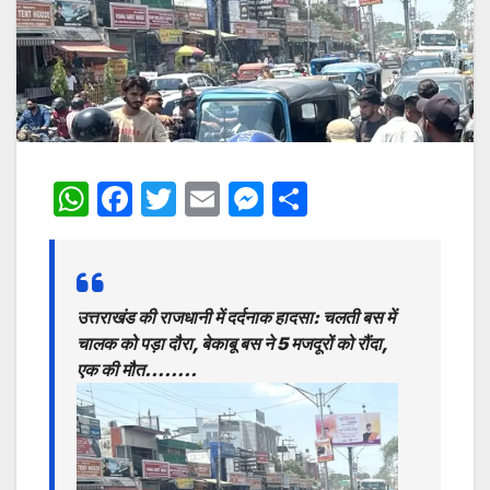
W
F
T
E
M
S
h
a
w
m
e
h
at
c
itt
ai
s
ar
s
e
er
l
s
e
उत्तराखंड की राजधानी में दर्दनाक हादसा: चलती बस में
A
b
e
चालक को पड़ा दौरा, बेकाबू बस ने 5 मजदूरों को रौंदा,
p
o
n
एक की मौत……..
p
o
g
k
er