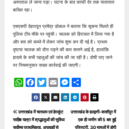
अस्पताल ले जाना पड़ा। घटना के बाद काफी देर तक यातायात
बाधित रहा।
एसएसपी देहरादून प्रमेंद्र डोबाल ने बताया कि सूचना मिलते ही
पुलिस टीम मौके पर पहुंची। चालक को हिरासत में लिया गया है
और बस को कब्जे में लेकर जांच शुरू कर दी गई है। प्रथम
दृष्टया चालक को दौरा पड़ने की बात सामने आई है, हालांकि
हादसे के सभी पहलुओं की जांच की जा रही है। दोषी पाए जाने
पर नियमानुसार सख्त कार्रवाई की जाएगी।
W
F
T
E
M
S
h
a
w
m
e
h
at
c
itt
ai
s
ar
s
e
er
l
s
e
Post
उत्तराखंड में चारधाम एवं हेमकुंट
उत्तराखंड के हल्द्वानी-काशीपुर में
A
b
e
साहिब यात्रा में श्रद्धालुओं की सुविधा
एक ही जमीन की 5 बार हुई
navigation
p
o
n
सर्वोच्च प्राथमिकता, अफवाहों से
रजिस्ट्री, 30 मामलों में होगी