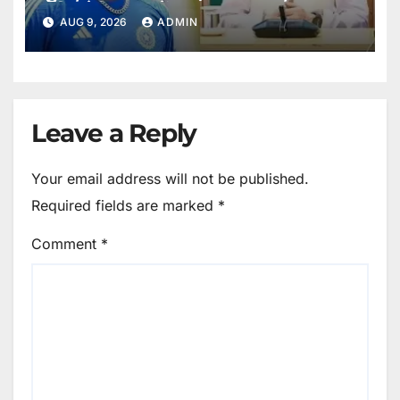
प्लीज मेरी मदद करें।
AUG 9, 2026
ADMIN
Leave a Reply
Your email address will not be published.
Required fields are marked
*
Comment
*