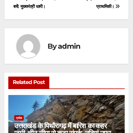
p
o
g
बचें: मुख्यमंत्री धामी।
प्राथमिकी।
k
er
By
admin
Related Post
प्रदेश
उत्तराखंड के पिथौरागढ़ में बारिश का कहर