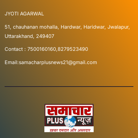
JYOTI AGARWAL
51, chauhanan mohalla, Hardwar, Haridwar, Jwalapur,
Uttarakhand, 249407
Contact : 7500160160,8279523490
Email:samacharplusnews21@gmail.com