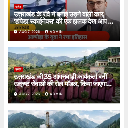
प्रदेश
उत्तराखंड के रवि ने बनाई उड़ने वाली कार,
‘हपिडा स्काईनेक्स’ की एक झलक देख आप भी
कह उठेंगे शानदार।
AUG 7, 2026
ADMIN
प्रदेश
उत्तराखंड की 35 आंगनबाड़ी कार्यकर्ता बनीं
उत्कृष्ट सेवाओं की रोल मॉडल, किया जाएगा
सम्मानित।
AUG 7, 2026
ADMIN