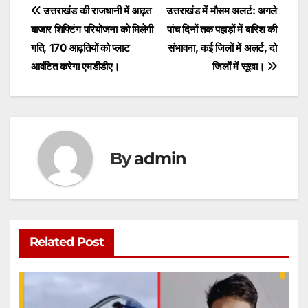
s
e
er
l
s
e
Post
उत्तराखंड की राजधानी में आढ़त
उत्तराखंड में मौसम अलर्ट: अगले
A
b
e
बाजार शिफ्टिंग परियोजना को मिलेगी
पांच दिनों तक पहाड़ों में बारिश की
navigation
p
o
n
गति, 170 आढ़तियों को प्लाट
संभावना, कई जिलों में अलर्ट, दो
p
o
g
आवंटित करेगा एमडीडीए।
जिलों में सूखा।
k
er
By
admin
Related Post