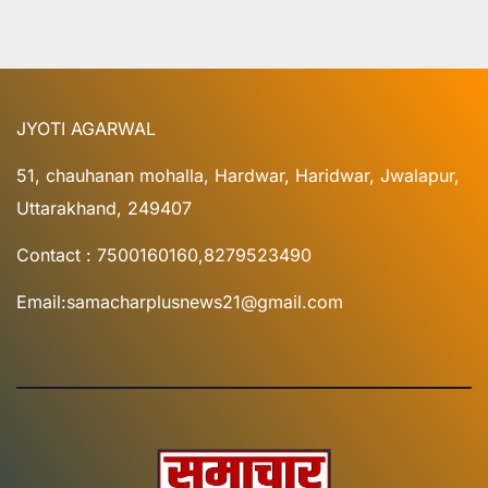
JYOTI AGARWAL
51, chauhanan mohalla, Hardwar, Haridwar, Jwalapur,
Uttarakhand, 249407
Contact : 7500160160,8279523490
Email:samacharplusnews21@gmail.com