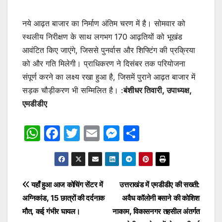
नये आढ़त बाजार का निर्माण अंतिम चरण में है। सोमवार को
स्थलीय निरीक्षण के साथ लगभग 170 आढ़तियों को भूखंड
आवंटित किए जाएंगे, जिससे पुनर्वास और शिफ्टिंग की प्रक्रिया
को और गति मिलेगी। प्राधिकरण ने दिसंबर तक परियोजना
संपूर्ण करने का लक्ष्य रखा हुआ है, जिसमें पुराने आढ़त बाजार में
सड़क चौड़ीकरण भी सम्मिलित है। :
बंशीधर तिवारी, उपाध्यक्ष,
एमडीडीए
W
F
T
E
M
S
h
a
w
m
e
h
at
c
itt
ai
s
ar
s
e
er
l
s
e
Post
यहाँ हुआ आज कोचिंग सेंटर में
उत्तराखंड में एमडीडीए की सख्ती:
A
b
e
अग्निकांड, 15 छात्रों की दर्दनाक
अवैध कॉलोनी बसाने की कोशिश
navigation
p
o
n
मौत, कई गंभीर घायल।
नाकाम, विकासनगर तहसील अंतर्गत