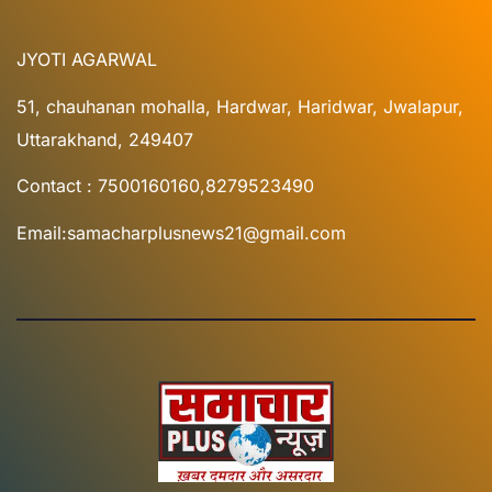
JYOTI AGARWAL
51, chauhanan mohalla, Hardwar, Haridwar, Jwalapur,
Uttarakhand, 249407
Contact : 7500160160,8279523490
Email:samacharplusnews21@gmail.com