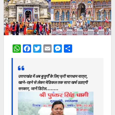
W
F
T
E
M
S
h
a
w
m
e
h
at
c
itt
ai
s
ar
s
e
er
l
s
e
उत्तराखंड में अब बुजुर्गों के लिए फ्री चारधाम यात्रा,
A
b
e
खाने-रहने से लेकर मेडिकल तक सारा खर्च उठाएगी
p
o
n
सरकार, जानें डिटेल……..
p
o
g
k
er