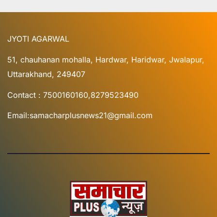
JYOTI AGARWAL
51, chauhanan mohalla, Hardwar, Haridwar, Jwalapur,
Uttarakhand, 249407
Contact : 7500160160,8279523490
Email:samacharplusnews21@gmail.com