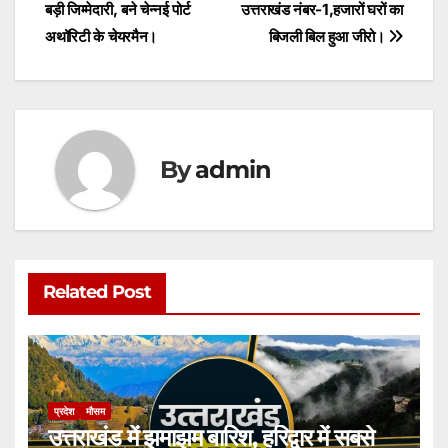
A
b
e
बड़ी जिम्मेदारी, बने चेन्नई पोर्ट
उत्तराखंड नंबर-1,हजारों घरों का
navigation
p
o
n
अथॉरिटी के चेयरमैन।
बिजली बिल हुआ जीरो।
p
o
g
k
er
By
admin
Related Post
प्रदेश
मौसम
उत्तराखंड में झमाझम बारिश, हरिद्वार में सबसे