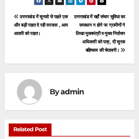
at
c
itt
ai
s
ar
s
e
er
l
s
e
Post
उत्तराखंड में चुनावो से पहले एक
उत्तराखंड में यहाँ संचार सुविधा का
A
b
e
और बड़ी राहत दे रही सरकार , आम
समाधान न होने पर ग्रामीणों ने
navigation
p
o
n
आदमी को राहत।
लिखा मुख्यमंत्री व मुख्य निर्वाचन
p
o
g
अधिकारी को पत्र, दी चुनाव
बहिष्कार की चेतावनी।
k
er
By
admin
Related Post