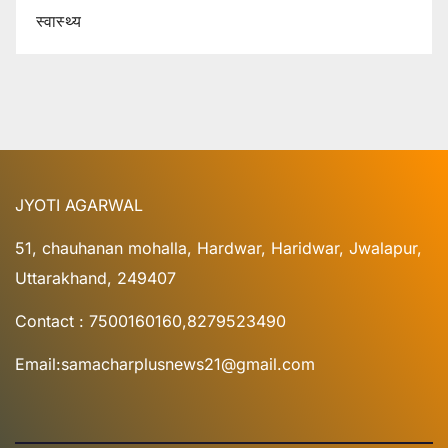
स्वास्थ्य
JYOTI AGARWAL
51, chauhanan mohalla, Hardwar, Haridwar, Jwalapur,
Uttarakhand, 249407
Contact : 7500160160,8279523490
Email:samacharplusnews21@gmail.com