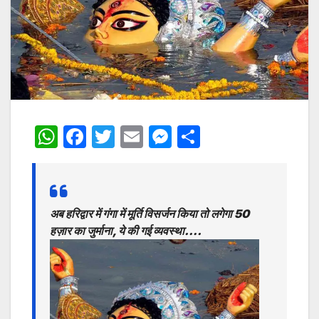
W
F
T
E
M
S
h
a
w
m
e
h
at
c
itt
ai
s
ar
s
e
er
l
s
e
अब हरिद्वार में गंगा में मूर्ति विसर्जन किया तो लगेगा 50
A
b
e
हज़ार का जुर्माना, ये की गई व्यवस्था….
p
o
n
p
o
g
k
er