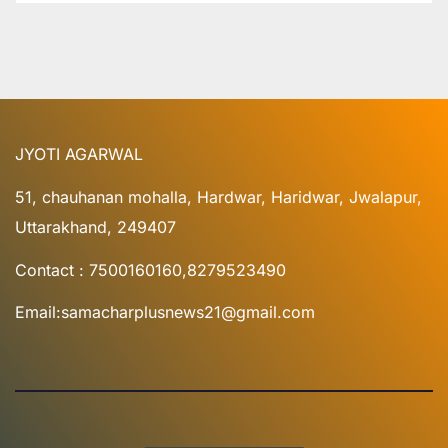
JYOTI AGARWAL
51, chauhanan mohalla, Hardwar, Haridwar, Jwalapur,
Uttarakhand, 249407
Contact : 7500160160,8279523490
Email:samacharplusnews21@gmail.com