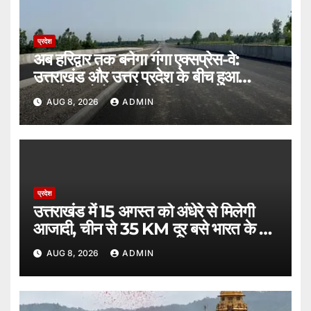
प्रदेश
अब हरिद्वार तक बनेगा गंगा एक्सप्रेस-वे:
उत्तराखंड और उत्तर प्रदेश के बीच हुआ
समझौता, दोनों राज्यों की भूमिका तय।
AUG 8, 2026
ADMIN
प्रदेश
उत्तराखंड में 15 अगस्त को अंधेरे से मिलेगी
आजादी, चीन से 35 KM दूर बसे भारत के ये
गांव।
AUG 8, 2026
ADMIN