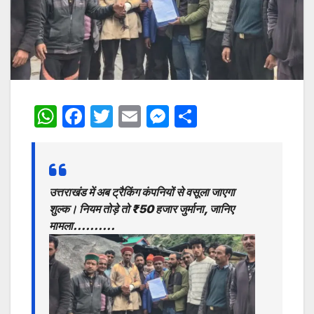
W
F
T
E
M
S
h
a
w
m
e
h
at
c
itt
ai
s
ar
s
e
er
l
s
e
उत्तराखंड में अब ट्रैकिंग कंपनियों से वसूला जाएगा
A
b
e
शुल्क। नियम तोड़े तो ₹50 हजार जुर्माना, जानिए
p
o
n
मामला……….
p
o
g
k
er