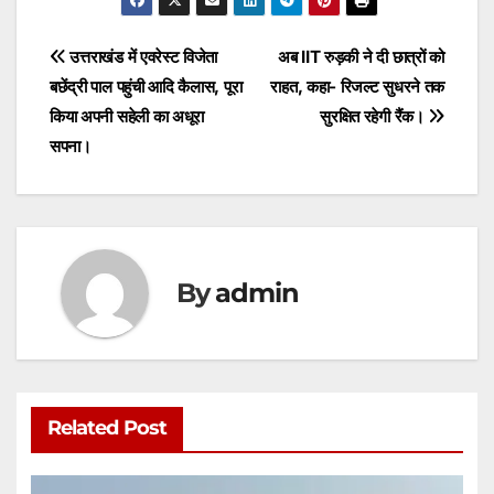
at
c
itt
ai
s
ar
s
e
er
l
s
e
Post
उत्तराखंड में एवरेस्ट विजेता
अब IIT रुड़की ने दी छात्रों को
A
b
e
बछेंद्री पाल पहुंची आदि कैलास, पूरा
राहत, कहा- रिजल्ट सुधरने तक
navigation
p
o
n
किया अपनी सहेली का अधूरा
सुरक्षित रहेगी रैंक।
p
o
g
सपना।
k
er
By
admin
Related Post