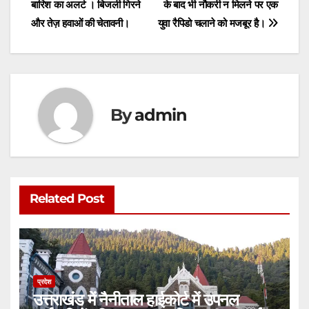
p
o
n
बारिश का अलर्ट । बिजली गिरने
के बाद भी नौकरी न मिलने पर एक
p
o
g
और तेज़ हवाओं की चेतावनी।
युवा रैपिडो चलाने को मजबूर है।
k
er
By
admin
Related Post
प्रदेश
उत्तराखंड में नैनीताल हाईकोर्ट में उपनल