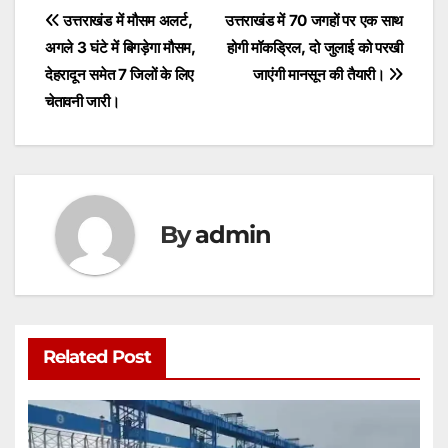
s
e
er
l
s
e
Post
उत्तराखंड में मौसम अलर्ट,
उत्तराखंड में 70 जगहों पर एक साथ
A
b
e
अगले 3 घंटे में बिगड़ेगा मौसम,
होगी मॉकड्रिल, दो जुलाई को परखी
navigation
p
o
n
देहरादून समेत 7 जिलों के लिए
जाएंगी मानसून की तैयारी।
p
o
g
चेतावनी जारी।
k
er
By
admin
Related Post