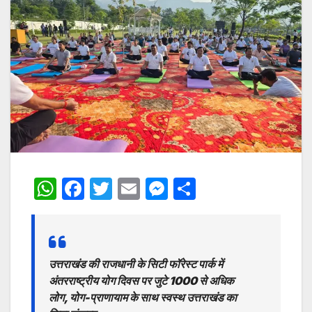
W
F
T
E
M
S
h
a
w
m
e
h
at
c
itt
ai
s
ar
s
e
er
l
s
e
उत्तराखंड की राजधानी के सिटी फॉरेस्ट पार्क में
A
b
e
अंतरराष्ट्रीय योग दिवस पर जुटे 1000 से अधिक
p
o
n
लोग, योग-प्राणायाम के साथ स्वस्थ उत्तराखंड का