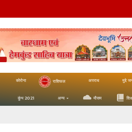
कोरोना
अपराध
मुद्दे 
राशिफल
कुंभ 2021
अन्य
मौसम
शिक्