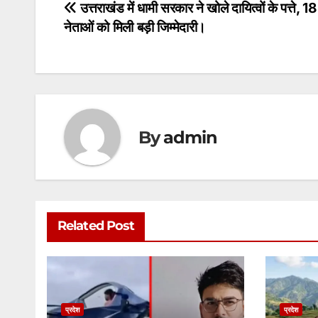
s
e
er
l
s
e
Post
उत्तराखंड में धामी सरकार ने खोले दायित्वों के पत्ते, 1
A
b
e
नेताओं को मिली बड़ी जिम्मेदारी।
navigation
p
o
n
p
o
g
k
er
By
admin
Related Post
प्रदेश
प्रदेश