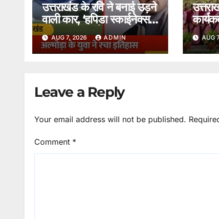
उत्तराखंड के रवि ने बनाई उड़ने
उत्तरा
वाली कार, ‘हपिडा स्काईनेक्स’
कार्यकर
की एक झलक देख आप भी कह
की रो
AUG 7, 2026
ADMIN
AUG 7
उठेंगे शानदार।
सम्मा
Leave a Reply
Your email address will not be published.
Require
Comment
*