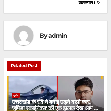
p
o
g
लाइफलाइन।
k
er
By
admin
Related Post
प्रदेश
उत्तराखंड के रवि ने बनाई उड़ने वाली कार,
‘हपिडा स्काईनेक्स’ की एक झलक देख आप भी