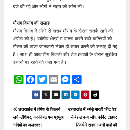
दर्ज की गई और लोगों ने राहत की सांस ली।
मौसम विभाग की सलाह
मौसम विभाग ने लोगों से खराब मौसम के दौरान सतर्क रहने की
अपील की है। पर्वतीय क्षेत्रों में यात्रा करने वाले यात्रियों को
मौसम की ताजा जानकारी लेकर ही सफर करने की सलाह दी गई
है। साथ ही आकाशीय बिजली और तेज हवाओं के दौरान सुरक्षित
स्थानों पर रहने को कहा गया है।
W
F
T
E
M
S
h
a
w
m
e
h
at
c
itt
ai
s
ar
s
e
er
l
s
e
Post
उत्तराखंड में तपिश से पिघलने
उत्तराखंड में थपेड़े मारती ‘हीट वेव’
A
b
e
लगे ग्लेशियर, काफी बढ़ गया प्रमुख
से बेहाल वन्य जीव, कॉर्बेट टाइगर
navigation
p
o
n
नदियों का जलस्तर।
रिजर्व में रामगंगा बनी बाघों की