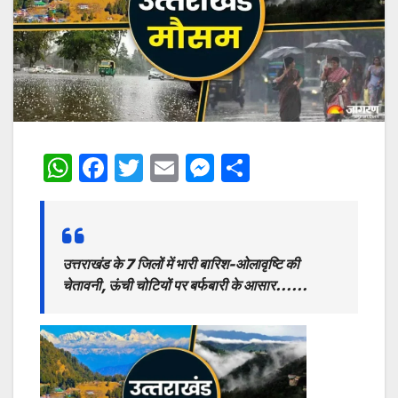
W
F
T
E
M
S
h
a
w
m
e
h
at
c
itt
ai
s
ar
s
e
er
l
s
e
उत्तराखंड के 7 जिलों में भारी बारिश-ओलावृष्टि की
A
b
e
चेतावनी, ऊंची चोटियों पर बर्फबारी के आसार……
p
o
n
p
o
g
k
er