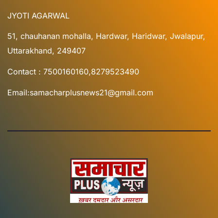
JYOTI AGARWAL
51, chauhanan mohalla, Hardwar, Haridwar, Jwalapur,
Uttarakhand, 249407
Contact : 7500160160,8279523490
Email:samacharplusnews21@gmail.com