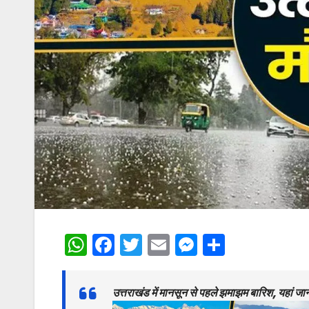
W
F
T
E
M
S
h
a
w
m
e
h
at
c
itt
ai
s
ar
उत्तराखंड में मानसून से पहले झमाझम बारिश, यहां