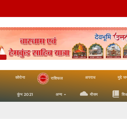
कोरोना
अपराध
मुद्दे 
राशिफल
कुंभ 2021
अन्य
मौसम
शिक्