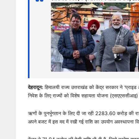
s
e
er
l
s
e
A
b
e
p
o
n
p
o
g
k
er
देहरादून:
हिमालयी राज्य उत्तराखंड को केंद्र सरकार ने ‘प्राइड 
निवेश के लिए राज्यों को विशेष सहायता योजना (एसएएससीआइ) म
ऋणों के पुनर्भुगतान के लिए दी जा रही 2283.60 करोड़ की राश
अपने बजट में इस मद में रखी गई राशि का उपयोग अवस्थापना