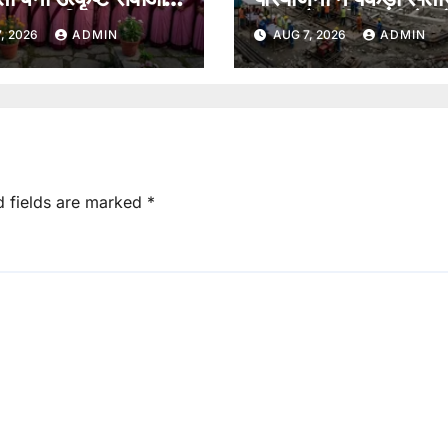
ल मॉडल, किया जाएगा
आइसलैंड की कंपनी ने सौ
, 2026
ADMIN
AUG 7, 2026
ADMIN
नित।
ब्लूप्रिंट।
d fields are marked
*