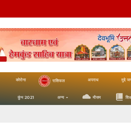
कोरोना
अपराध
मुद्दे 
राशिफल
कुंभ 2021
अन्य
मौसम
शिक्