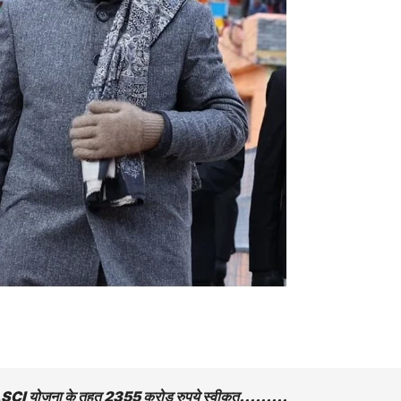
ा, SASCI योजना के तहत 2355 करोड़ रुपये स्वीकृत………