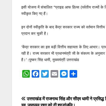
इसी योजना में संचालित “प्राइड आफ हिल्स (पर्वतीय राज्यों क
स्वीकृत किए गए हैं।
इन दोनों स्वीकृति के बाद केंद्र सरकार राज्य को वर्तमान व
प्रदान कर चुकी है।
‘केंद्र सरकार का इस बड़ी वित्तीय सहायता के लिए आभार। प्रधानमं
रही है। राज्य सरकार भी प्रधानमंत्री जी के संकल्प के अनुसार
है।’ :पुष्कर सिंह धामी, मुख्यमंत्री उत्तराखंड
W
F
T
E
M
S
h
a
w
m
e
h
at
c
itt
ai
s
ar
s
e
er
l
s
e
Post
उत्तराखंड में राजनाथ सिंह और सीएम धामी ने प्रसिद्ध
A
b
e
स्व. जसपाल राणा को दी श्रद्धांजलि।