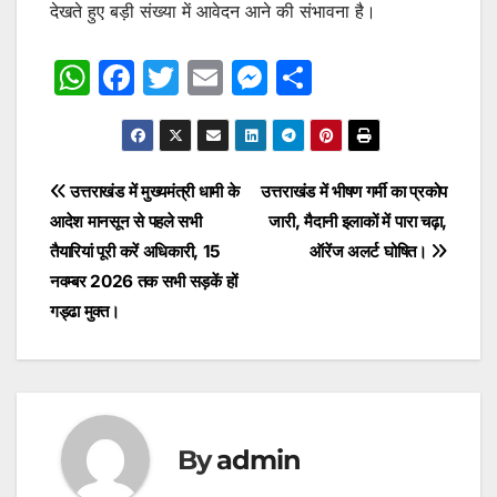
देखते हुए बड़ी संख्या में आवेदन आने की संभावना है।
W
F
T
E
M
S
h
a
w
m
e
h
at
c
itt
ai
s
ar
s
e
er
l
s
e
Post
उत्तराखंड में मुख्यमंत्री धामी के
उत्तराखंड में भीषण गर्मी का प्रकोप
A
b
e
आदेश मानसून से पहले सभी
जारी, मैदानी इलाकों में पारा चढ़ा,
navigation
p
o
n
तैयारियां पूरी करें अधिकारी, 15
ऑरेंज अलर्ट घोषित।
p
o
g
नवम्बर 2026 तक सभी सड़कें हों
गड्ढा मुक्त।
k
er
By
admin