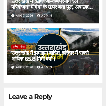
उत्तराखंड में ऋषिकेश-कर्णप्रयाग रेल
परियोजना में गंगा के ऊपर बना पुल, अब छह
की जगह ढाई घंटे में पूरा होगा सफर।
AUG 7, 2026
ADMIN
प्रदेश
मौसम
उत्तराखंड में झमाझम बारिश, हरिद्वार में सबसे
अधिक 65.8 मिमी वर्षा।
AUG 7, 2026
ADMIN
Leave a Reply