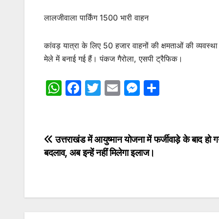
लालजीवाला पार्किंग 1500 भारी वाहन
कांवड़ यात्रा के लिए 50 हजार वाहनों की क्षमताओं की व्यवस्था क
मेले में बनाई गई हैं। पंकज गैरोला, एसपी ट्रैफिक।
W
F
T
E
M
S
h
a
w
m
e
h
at
c
itt
ai
s
ar
s
e
er
l
s
e
Post
उत्तराखंड में आयुष्मान योजना में फर्जीवाड़े के बाद हो 
A
b
e
बदलाव, अब इन्हें नहीं मिलेगा इलाज।
navigation
p
o
n
p
o
g
k
er