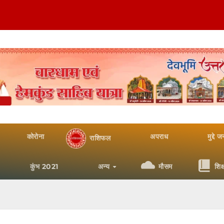
कोरोना
अपराध
मुद्दे 
राशिफल
कुंभ 2021
अन्य
मौसम
शिक्