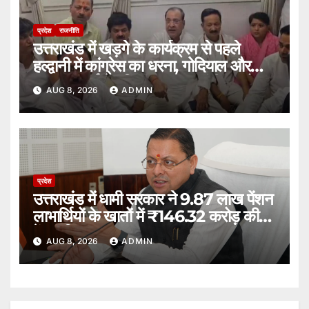
प्रदेश
राजनीति
उत्तराखंड में खड़गे के कार्यक्रम से पहले
हल्द्वानी में कांग्रेस का धरना, गोदियाल और
यशपाल आर्य ने पुलिस पर लगाए गंभीर आरोप।
AUG 8, 2026
ADMIN
प्रदेश
उत्तराखंड में धामी सरकार ने 9.87 लाख पेंशन
लाभार्थियों के खातों में ₹146.32 करोड़ की
पेंशन किया भुगतान।
AUG 8, 2026
ADMIN