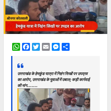
W
F
T
E
M
S
h
a
w
m
e
h
at
c
itt
ai
s
ar
s
e
er
l
s
e
उत्तराखंड के हेमकुंड यात्रा में निहंग सिखों पर उपद्रव
A
b
e
का आरोप, उत्तराखंड के युवाओं में उबाल; कड़ी कार्रवाई
p
o
n
की मांग…….
p
o
g
k
er