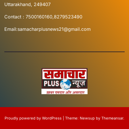
Uttarakhand, 249407
Contact : 7500160160,8279523490
Email:samacharplusnews21@gmail.com
Proudly powered by WordPress
|
Theme:
Newsup
by
Themeansar
.