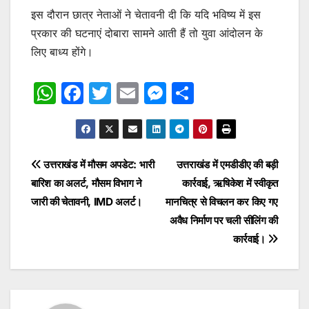
इस दौरान छात्र नेताओं ने चेतावनी दी कि यदि भविष्य में इस
प्रकार की घटनाएं दोबारा सामने आती हैं तो युवा आंदोलन के
लिए बाध्य होंगे।
W
F
T
E
M
S
h
a
w
m
e
h
at
c
itt
ai
s
ar
s
e
er
l
s
e
Post
उत्तराखंड में मौसम अपडेट: भारी
उत्तराखंड में एमडीडीए की बड़ी
A
b
e
बारिश का अलर्ट, मौसम विभाग ने
कार्रवाई, ऋषिकेश में स्वीकृत
navigation
p
o
n
जारी की चेतावनी, IMD अलर्ट।
मानचित्र से विचलन कर किए गए
p
o
g
अवैध निर्माण पर चली सीलिंग की
कार्रवाई।
k
er