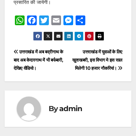
प्रसारित की जायेगी।
W
F
T
E
M
S
h
a
w
m
e
h
at
c
itt
ai
s
ar
s
e
er
l
s
e
Post
उत्तराखंड में अब बद्रीनाथ के
उत्तराखंड में युवाओं के लिए
A
b
e
बाद अब केदारनाथ में भी बर्फबारी,
खुशखबरी, इस विभाग मे इस साल
navigation
p
o
n
देखिए वीडियो।
मिलेगी 10 हजार नौकरियां।
p
o
g
k
er
By
admin