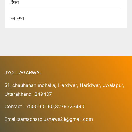
शिक्षा
स्वास्थ्य
JYOTI AGARWAL
51, chauhanan mohalla, Hardwar, Haridwar, Jwalapur,
Uttarakhand, 249407
Contact : 7500160160,8279523490
Email:samacharplusnews21@gmail.com