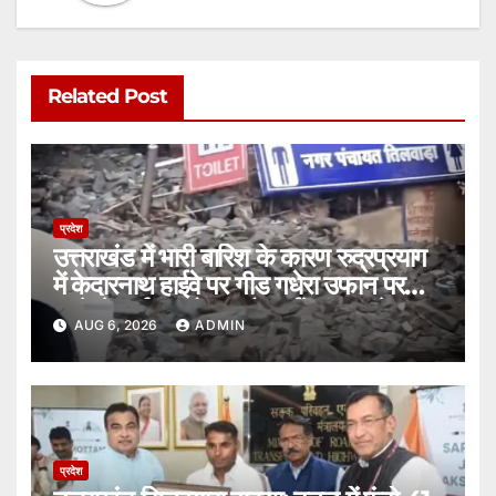
Related Post
प्रदेश
उत्तराखंड में भारी बारिश के कारण रुद्रप्रयाग
में केदारनाथ हाईवे पर गीड गधेरा उफान पर
आने से मार्ग बंद हो गया है, हाईवे बंद, फंसे
AUG 6, 2026
ADMIN
यात्री।
प्रदेश