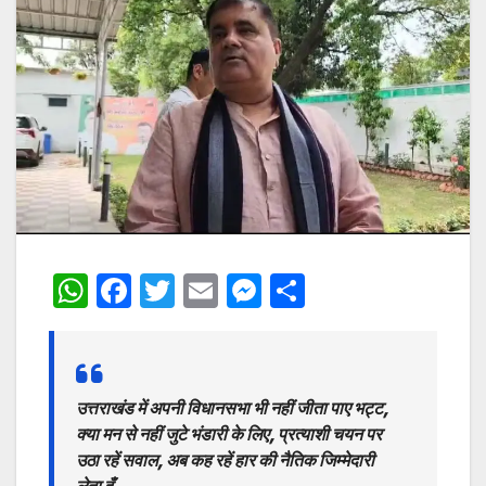
W
F
T
E
M
S
h
a
w
m
e
h
at
c
itt
ai
s
ar
s
e
er
l
s
e
उत्तराखंड में अपनी विधानसभा भी नहीं जीता पाए भट्ट,
A
b
e
क्या मन से नहीं जुटे भंडारी के लिए, प्रत्याशी चयन पर
p
o
n
उठा रहें सवाल, अब कह रहें हार की नैतिक जिम्मेदारी