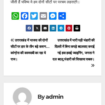
जीती हैं भविष्य मे हम दोनों सीटों पर परचम लहराएंगे।
W
F
T
E
M
S
h
a
w
m
e
h
at
c
itt
ai
s
ar
s
e
er
l
s
e
Post
उत्तराखंड में भाजपा की दोनों
उत्तराखंड में भारी पड़ी भंडारी की
A
b
e
सीटों पर हार के तीन बड़े कारण…
दिल्ली में बिना कपड़े बदलवाए कराई
navigation
p
o
n
कांग्रेस की कामयाबी का रहा ये
गई हवा हवाई ज्वाइनिंग, जनता ने
p
o
g
राज।
दल बदलू भंडारी को सिखाया सबक।
k
er
By
admin