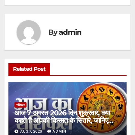
p
o
g
k
er
By
admin
Related Post
राशिफल
आज 7 अगस्त 2026 दिन शुक्रवार, क्या
कहते है आपकी किस्मत के सितारे, जानिए
अपना राशिफल।
AUG 7, 2026
ADMIN