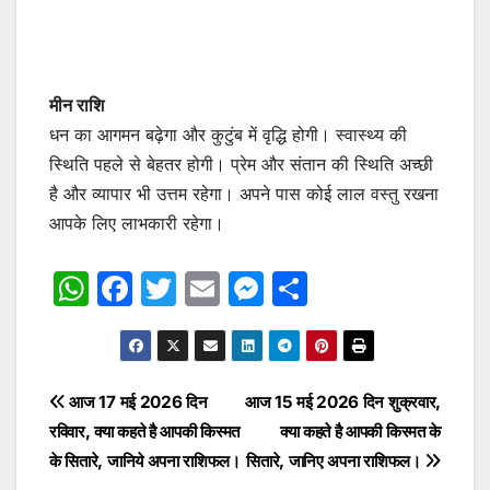
मीन राशि
धन का आगमन बढ़ेगा और कुटुंब में वृद्धि होगी। स्वास्थ्य की
स्थिति पहले से बेहतर होगी। प्रेम और संतान की स्थिति अच्छी
है और व्यापार भी उत्तम रहेगा। अपने पास कोई लाल वस्तु रखना
आपके लिए लाभकारी रहेगा।
W
F
T
E
M
S
h
a
w
m
e
h
at
c
itt
ai
s
ar
s
e
er
l
s
e
Post
आज 17 मई 2026 दिन
आज 15 मई 2026 दिन शुक्रवार,
A
b
e
रविवार, क्या कहते है आपकी किस्मत
क्या कहते है आपकी किस्मत के
navigation
p
o
n
के सितारे, जानिये अपना राशिफल।
सितारे, जानिए अपना राशिफल।