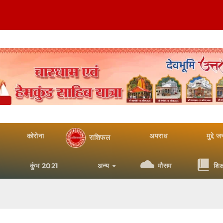
कोरोना
अपराध
मुद्दे 
राशिफल
कुंभ 2021
अन्य
मौसम
शिक्