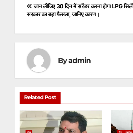
s
e
er
l
s
e
Post
जान लीजिए 30 दिन में सरेंडर करना होगा LPG सिलें
A
b
e
सरकार का बड़ा फैसला, जानिए कारण।
navigation
p
o
n
p
o
g
k
er
By
admin
Related Post
देश
देश
प्रदेश