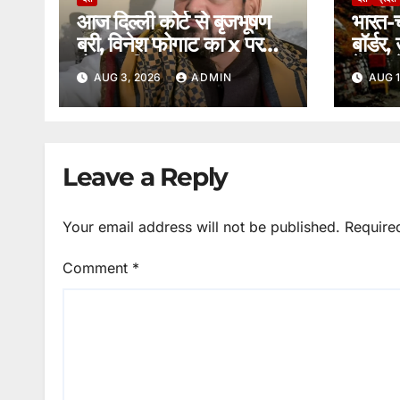
आज दिल्ली कोर्ट से बृजभूषण
भारत-च
बरी, विनेश फोगाट का x पर
बॉर्डर
पोस्ट, पढ़िए पूरा मामला।
के रास
AUG 3, 2026
ADMIN
AUG 1
सामानो
Leave a Reply
Your email address will not be published.
Require
Comment
*