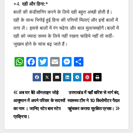
*4.
दही और हिना:*
बालों की कंडीशनिंग करने के लिये दही बहुत अच्छी होती है।
दही के साथ भिगोई हुई हिना की पत्तियों मिलाएं और इन्हें बालों में
लगा लें। इससे बालों में रंग चढेगा और बाल मुलायमहोगें।बालों में
दही को ज्यादा समय के लिये नहीं रखना चाहिये नहीं तो सर्दी-
जुखाम होने के चांस बढ़ जाते हैं।
W
F
T
E
M
S
h
a
w
m
e
h
at
c
itt
ai
s
ar
s
e
er
l
s
e
Post
अब घर बैठे ऑनलाइन जोड़े
उत्तराखंड में यहाँ बारिश से मार्ग बंद,
A
b
e
आयुष्मान में अपने परिवार के सदस्यों
स्वास्थ्य टीम ने 10 किलोमीटर पैदल
navigation
p
o
n
का नाम । जानिए स्टेप बाय स्टेप
पहुंचकर कराया सुरक्षित प्रसव।
p
o
g
प्रक्रिया।
k
er