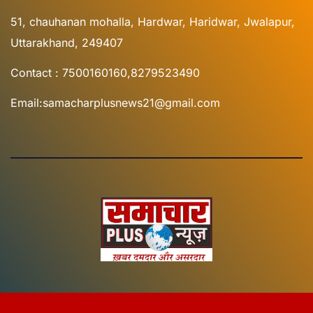
51, chauhanan mohalla, Hardwar, Haridwar, Jwalapur,
Uttarakhand, 249407
Contact : 7500160160,8279523490
Email:samacharplusnews21@gmail.com