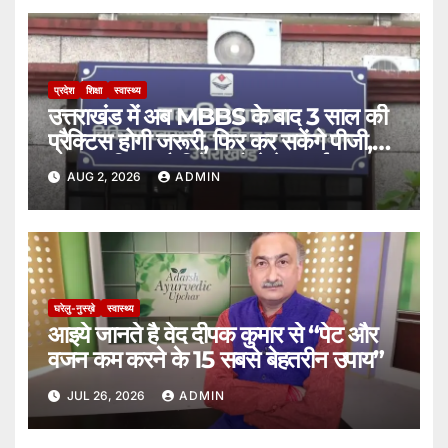
प्रदेश
शिक्षा
स्वास्थ्य
उत्तराखंड में अब MBBS के बाद 3 साल की
प्रैक्टिस होगी जरूरी, फिर कर सकेंगे पीजी,
स्वास्थ्य विभाग कैबिनेट को भेजेगा नई
AUG 2, 2026
ADMIN
पॉलिसी।
घरेलु-नुस्ख़े
स्वास्थ्य
आइये जानते है वेद दीपक कुमार से “पेट और
वजन कम करने के 15 सबसे बेहतरीन उपाय”
JUL 26, 2026
ADMIN