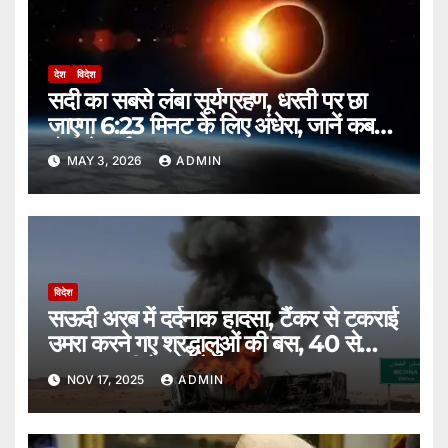
देश
विदेश
सदी का सबसे लंबा सूर्यग्रहण, धरती पर छा
जाएगा 6:23 मिनट के लिए अंधेरा, जानें कब
होगी ये दुर्लभ घटना।
MAY 3, 2026
ADMIN
विदेश
सऊदी अरब में दर्दनाक हादसा, टैंकर से टकराई
उमरा करने गए श्रद्धालुओं की बस, 40 से
ज्यादा भारतीयों की मौत।
NOV 17, 2025
ADMIN