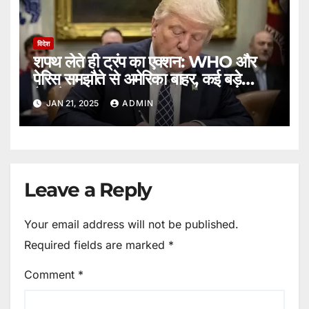
विदेश
शपथ लेते ही ट्रंप का एक्शन: WHO और
पेरिस समझौते से अमेरिका बाहर, कई बड़े
फैसले रद्द”
JAN 21, 2025
ADMIN
Leave a Reply
Your email address will not be published.
Required fields are marked
*
Comment
*