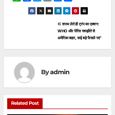
h
a
w
m
e
h
at
c
itt
ai
s
ar
s
e
er
l
s
e
Post
शपथ लेते ही ट्रंप का एक्शन:
A
b
e
WHO और पेरिस समझौते से
navigation
p
o
n
अमेरिका बाहर, कई बड़े फैसले रद्द”
p
o
g
k
er
By
admin
Related Post