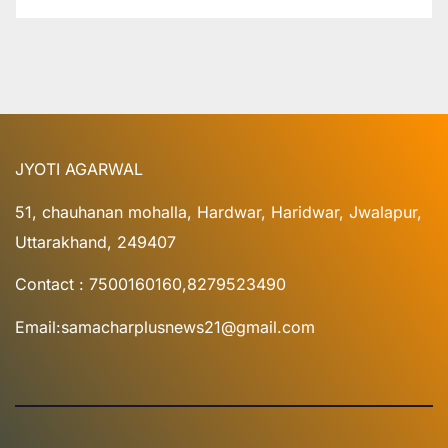
JYOTI AGARWAL
51, chauhanan mohalla, Hardwar, Haridwar, Jwalapur,
Uttarakhand, 249407
Contact : 7500160160,8279523490
Email:samacharplusnews21@gmail.com