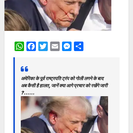
W
F
T
E
M
S
h
a
w
m
e
h
at
c
itt
ai
s
ar
s
e
er
l
s
e
अमेरिका के पूर्व राष्ट्रपति ट्रंप को गोली लगने के बाद
A
b
e
अब कैसी है हालत, जानें क्या आगे प्रचार को रखेंगे जारी
p
o
n
?……
p
o
g
k
er