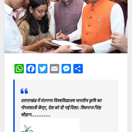
W
F
T
E
M
S
h
a
w
m
e
h
at
c
itt
ai
s
ar
s
e
er
l
s
e
उत्तराखंड में पंतनगर विश्वविद्यालय भारतीय कृषि का
A
b
e
गौरवशाली केंद्र, देश को दी नई दिशा: शिवराज सिंह
p
o
n
चौहान………..
p
o
g