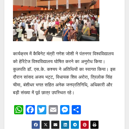
कार्यक्रम में कैबिनेट मंत्री गणेश जोशी ने पंतनगर विश्वविद्यालय
को हेरिटेज विश्वविद्यालय घोषित करने का अनुरोध किया।
कुलपति डॉ. एस.के. कश्यप ने अतिथियों का स्वागत किया। इस
दौरान सांसद अजय भट्ट, विधायक शिव अरोरा, त्रिलोक सिंह
चीमा, बंशीधर भगत सहित अनेक जनप्रतिनिधि, अधिकारी और
बड़ी संख्या में पूर्व छात्र उपस्थित रहे।
W
F
T
E
M
S
h
a
w
m
e
h
at
c
itt
ai
s
ar