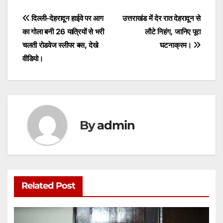
s
e
er
l
s
e
Post
दिल्ली-देहरादून हाईवे पर आग
उत्तराखंड में देर रात देहरादून से
A
b
e
का गोला बनी 26 यात्रियों से भरी
लौटे निहंग, जानिए पूरा
navigation
p
o
n
चलती रोडवेज स्लीपर बस, देखे
घटनाक्रम।
p
o
g
वीडियो।
k
er
By
admin
Related Post