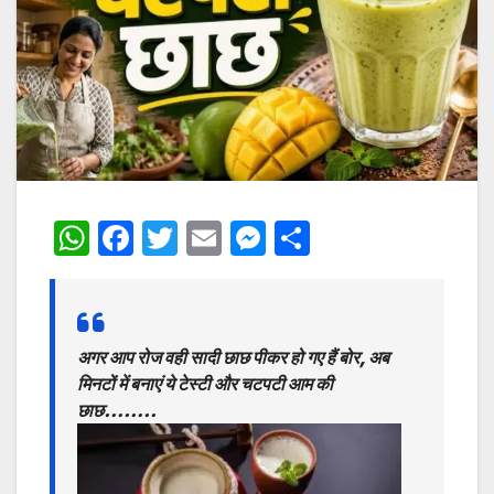
W
F
T
E
M
S
h
a
w
m
e
h
at
c
itt
ai
s
ar
s
e
er
l
s
e
अगर आप रोज वही सादी छाछ पीकर हो गए हैं बोर, अब
A
b
e
मिनटों में बनाएं ये टेस्टी और चटपटी आम की
p
o
n
छाछ……..
p
o
g
k
er