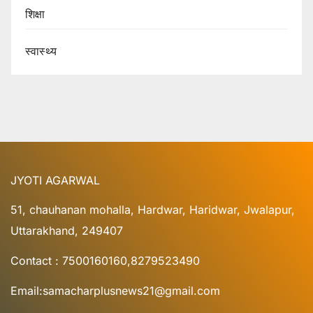
शिक्षा
स्वास्थ्य
JYOTI AGARWAL
51, chauhanan mohalla, Hardwar, Haridwar, Jwalapur,
Uttarakhand, 249407
Contact : 7500160160,8279523490
Email:samacharplusnews21@gmail.com