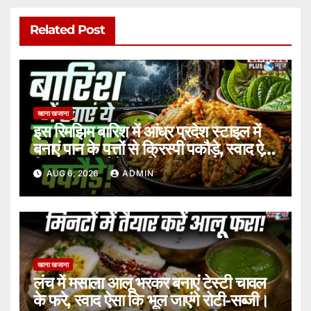
Related Post
खाना खजाना
इस रिमझिम बारिश में आंध्र प्रदेश स्टाइल में
बनाएं पान के पत्तों से क्रिस्पी पकौड़े, स्वाद ऐसा
कि बार-बार करेंगे ट्राई।
AUG 6, 2026
ADMIN
खाना खजाना
लंच में मसाला आलू भरकर बनाएं टेस्टी चावल
के फरे, स्वाद ऐसा कि भूल जाएंगे रोटी-सब्जी।