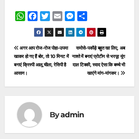
W
F
T
E
M
S
h
a
w
m
e
h
at
c
itt
ai
s
ar
s
e
er
l
s
e
Post
अगर आप रोज-रोज पोहा-उपमा
समोसे-पकौड़े बहुत खा लिए, अब
A
b
e
खाकर हो गए हैं बोर, तो 10 मिनट में
नाश्ते में बनाएं प्रोटीन से भरपूर मूंग
navigation
p
o
n
बनाएं क्रिस्पी आलू चीला, रेसिपी है
दाल टिक्की, स्वाद ऐसा कि बच्चे भी
p
o
g
आसान।
खाएंगे मांग-मांगकर।
k
er
By
admin