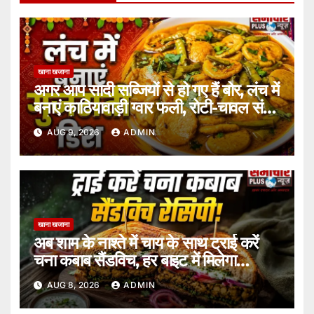
खाना खजाना
अगर आप सादी सब्जियों से हो गए हैं बोर, लंच में
बनाएं काठियावाड़ी ग्वार फली, रोटी-चावल संग
लगेगी टेस्टी।
AUG 9, 2026
ADMIN
खाना खजाना
अब शाम के नाश्ते में चाय के साथ ट्राई करें
चना कबाब सैंडविच, हर बाइट में मिलेगा
जबरदस्त स्वाद।
AUG 8, 2026
ADMIN