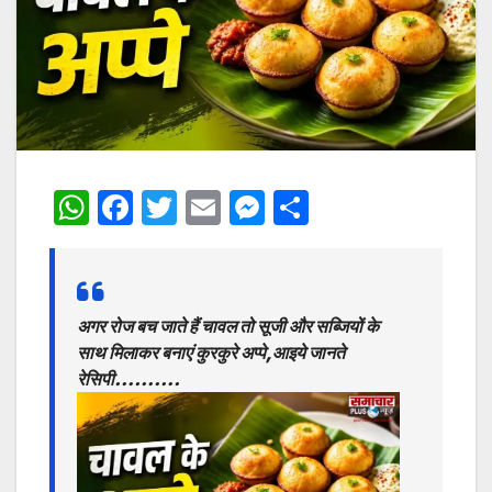
W
F
T
E
M
S
h
a
w
m
e
h
at
c
itt
ai
s
ar
s
e
er
l
s
e
अगर रोज बच जाते हैं चावल तो सूजी और सब्जियों के
A
b
e
साथ मिलाकर बनाएं कुरकुरे अप्पे,आइये जानते
p
o
n
रेसिपी……….
p
o
g
k
er