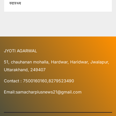
स्वास्थ्य
JYOTI AGARWAL
51, chauhanan mohalla, Hardwar, Haridwar, Jwalapur,
Uttarakhand, 249407
Contact : 7500160160,8279523490
Email:samacharplusnews21@gmail.com