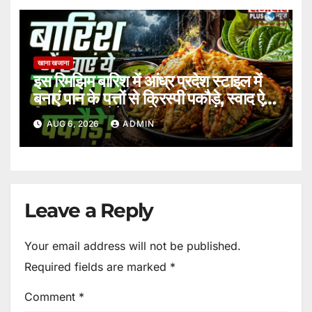
खाना खजाना
इस रिमझिम बारिश में आंध्र प्रदेश स्टाइल में
बनाएं पान के पत्तों से क्रिस्पी पकौड़े, स्वाद ऐसा
कि बार-बार करेंगे ट्राई।
AUG 6, 2026
ADMIN
Leave a Reply
Your email address will not be published.
Required fields are marked
*
Comment
*