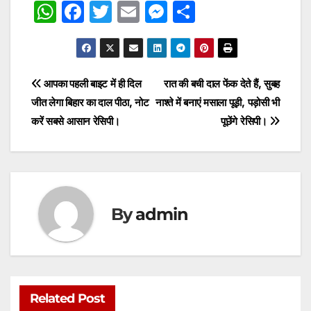
W
F
T
E
M
S
h
a
w
m
e
h
at
c
itt
ai
s
ar
s
e
er
l
s
e
Post
आपका पहली बाइट में ही दिल
रात की बची दाल फेंक देते हैं, सुबह
A
b
e
जीत लेगा बिहार का दाल पीठा, नोट
नाश्ते में बनाएं मसाला पूड़ी, पड़ोसी भी
navigation
p
o
n
करें सबसे आसान रेसिपी।
पूछेंगे रेसिपी।
p
o
g
k
er
By
admin
Related Post