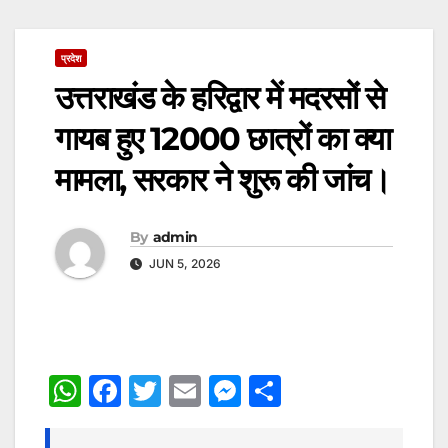
प्रदेश
उत्तराखंड के हरिद्वार में मदरसों से
गायब हुए 12000 छात्रों का क्या
मामला, सरकार ने शुरू की जांच।
By
admin
JUN 5, 2026
W
F
T
E
M
S
h
a
w
m
e
h