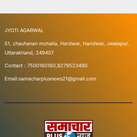
JYOTI AGARWAL
51, chauhanan mohalla, Hardwar, Haridwar, Jwalapur,
Uttarakhand, 249407
Contact : 7500160160,8279523490
Email:samacharplusnews21@gmail.com