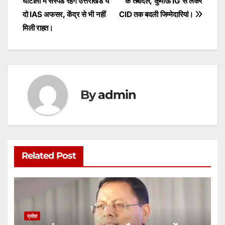
घोटाला में सस्पेंड रहेंगे उत्तराखंड ये
के तबादले, कुमाऊं IG से लेकर
navigation
p
o
n
दो IAS अफसर, केंद्र से भी नहीं
CID तक बदली जिम्मेदारियां।
p
o
g
मिली राहत।
k
er
By
admin
Related Post
प्रदेश