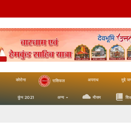
कोरोना
अपराध
मुद्दे 
राशिफल
कुंभ 2021
अन्य
मौसम
शिक्