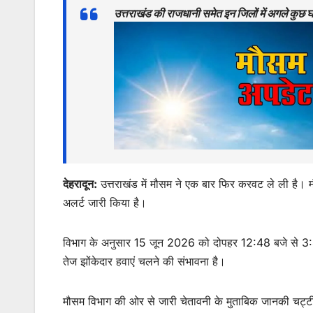
at
c
itt
ai
s
ar
उत्तराखंड की राजधानी समेत इन जिलों में अगले कुछ
s
e
er
l
s
e
A
b
e
p
o
n
p
o
g
k
er
देहरादून:
उत्तराखंड में मौसम ने एक बार फिर करवट ले ली है। म
अलर्ट जारी किया है।
विभाग के अनुसार 15 जून 2026 को दोपहर 12:48 बजे से 3:
तेज झोंकेदार हवाएं चलने की संभावना है।
मौसम विभाग की ओर से जारी चेतावनी के मुताबिक जानकी चट्टी,