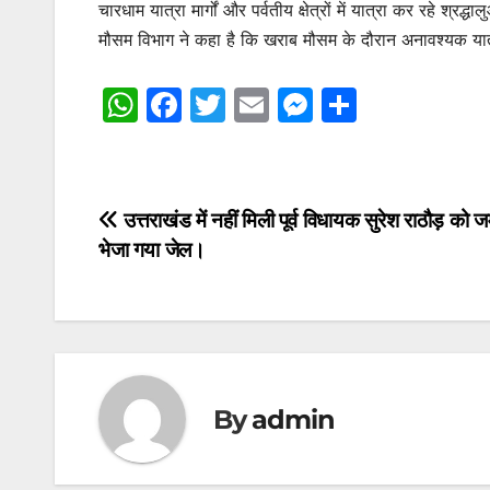
चारधाम यात्रा मार्गों और पर्वतीय क्षेत्रों में यात्रा कर रहे श
मौसम विभाग ने कहा है कि खराब मौसम के दौरान अनावश्यक यात्रा
W
F
T
E
M
S
h
a
w
m
e
h
at
c
itt
ai
s
ar
s
e
er
l
s
e
Post
उत्तराखंड में नहीं मिली पूर्व विधायक सुरेश राठौड़ को 
A
b
e
भेजा गया जेल।
navigation
p
o
n
p
o
g
k
er
By
admin