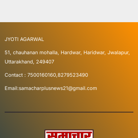
JYOTI AGARWAL
51, chauhanan mohalla, Hardwar, Haridwar, Jwalapur,
Uttarakhand, 249407
Contact : 7500160160,8279523490
Email:samacharplusnews21@gmail.com