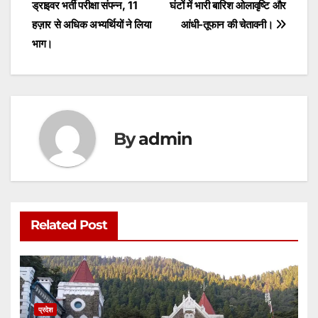
A
b
e
ड्राइवर भर्ती परीक्षा संपन्न, 11
घंटों में भारी बारिश ओलावृष्टि और
navigation
p
o
n
हज़ार से अधिक अभ्यर्थियों ने लिया
आंधी-तूफान की चेतावनी।
p
o
g
भाग।
k
er
By
admin
Related Post
प्रदेश