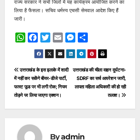
राज्य सरकार ने सभी जिलों में यह कार्यक्रम आयोजित करने का
लिया है फैसला। सचिव धर्मस्य एचसी सेमवाल आदेश किए हैं
जारी।
W
F
T
E
M
S
h
a
w
m
e
h
at
c
itt
ai
s
ar
s
e
er
l
s
e
Post
उत्तराखंड के इस इलाके में शादी
उत्तराखंड की चीला वाहन दुर्घटना-
A
b
e
में नहीं कर सकेंगे बीयर-डीजे पार्टी,
SDRF का सर्च आपरेशन जारी,
navigation
p
o
n
फास्ट फूड पर भी लगी रोक; नियम
लापता महिला अधिकारी की हो रही
p
o
g
तोड़ने पर लिया जाएगा एक्शन।
तलाश।
k
er
By
admin