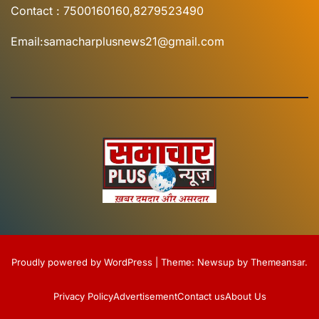
Contact : 7500160160,8279523490
Email:samacharplusnews21@gmail.com
Proudly powered by WordPress
|
Theme:
Newsup
by
Themeansar
.
Privacy Policy
Advertisement
Contact us
About Us