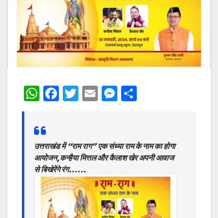
W
F
T
E
M
S
h
a
w
m
e
h
at
c
itt
ai
s
ar
s
e
er
l
s
e
उत्तराखंड में “राम राग” एक संध्या राम के नाम का होगा
A
b
e
आयोजन,कन्हैया मित्तल और कैलाश खेर अपनी आवाज
p
o
n
से बिखेरेंगे रंग……
p
o
g
k
er