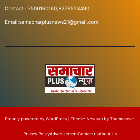
Contact : 7500160160,8279523490
Email:samacharplusnews21@gmail.com
Proudly powered by WordPress
|
Theme:
Newsup
by
Themeansar
.
Privacy Policy
Advertisement
Contact us
About Us