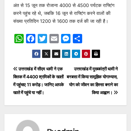
अंत से 15 जून तक रोजाना 4000 से 4500 पर्यटक राफ्टिंग
करने पहुंच रहे थे, जबकि 16 जून से राफ्टिंग करने वालों की
संख्या प्रतिदिन 1200 से 1600 तक दर्ज की जा रही है।
W
F
T
E
M
S
h
a
w
m
e
h
at
c
itt
ai
s
ar
s
e
er
l
s
e
Post
उत्तराखंड में सीएम धामी ने एक
उत्तराखंड में मुख्यमंत्री धामी ने
A
b
e
क्लिक में 4400 श्रमिकों के खातों
बनबसा में किया सामूहिक योगाभ्यास,
navigation
p
o
n
में पहुंचाए 11 करोड़। जानिए आपके
योग को जीवन का हिस्सा बनाने का
p
o
g
खाते में पहुंचे या नहीं।
किया आह्वान।
k
er