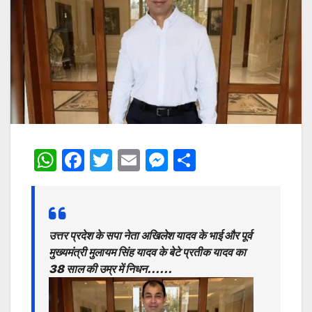
W
F
T
E
M
S
h
a
w
m
e
h
at
c
itt
ai
s
ar
s
e
er
l
s
e
उत्तर प्रदेश के सपा नेता अखिलेश यादव के भाई और पूर्व
A
b
e
मुख्यमंत्री मुलायम सिंह यादव के बेटे प्रतीक यादव का
p
o
n
38 साल की उम्र में निधन……
p
o
g