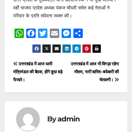
वहीं भाजपा प्रदेश अध्यक्ष पंकज चौधरी समेत कई नेताओं ने
परिवार के प्रति संवेदना व्यक्त की।
W
F
T
E
M
S
h
a
w
m
e
h
at
c
itt
ai
s
ar
s
e
er
l
s
e
Post
उत्तराखंड में आज धामी
उत्तराखंड में आज भी बिगड़ा रहेगा
A
b
e
मंत्रिमंडल की बैठक, होंगे कुछ बड़े
मौसम, भारी बारिश-बर्फबारी की
navigation
p
o
n
फैसले।
चेतावनी।
p
o
g
k
er
By
admin