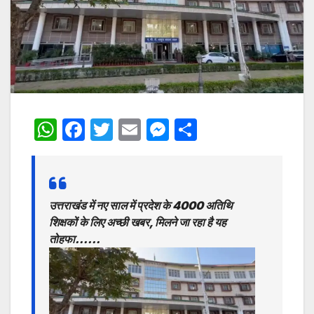
W
F
T
E
M
S
h
a
w
m
e
h
at
c
itt
ai
s
ar
s
e
er
l
s
e
उत्तराखंड में नए साल में प्रदेश के 4000 अतिथि
A
b
e
शिक्षकों के लिए अच्छी खबर, मिलने जा रहा है यह
p
o
n
तोहफा……
p
o
g
k
er