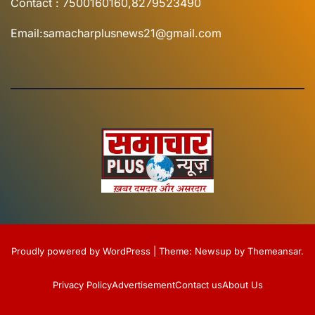
Contact : 7500160160,8279523490
Email:samacharplusnews21@gmail.com
Proudly powered by WordPress
|
Theme:
Newsup
by
Themeansar
.
Privacy Policy
Advertisement
Contact us
About Us