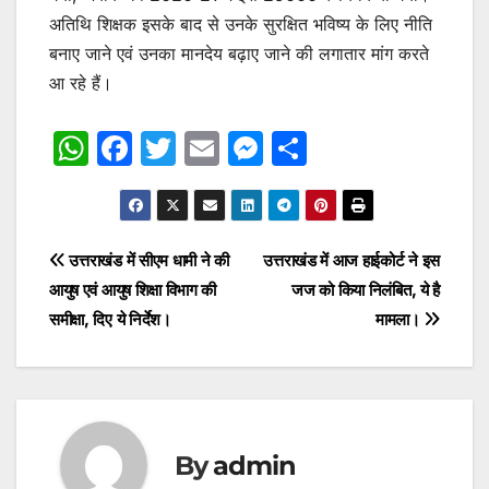
अतिथि शिक्षक इसके बाद से उनके सुरक्षित भविष्य के लिए नीति
बनाए जाने एवं उनका मानदेय बढ़ाए जाने की लगातार मांग करते
आ रहे हैं।
W
F
T
E
M
S
h
a
w
m
e
h
at
c
itt
ai
s
ar
s
e
er
l
s
e
Post
उत्तराखंड में सीएम धामी ने की
उत्तराखंड में आज हाईकोर्ट ने इस
A
b
e
आयुष एवं आयुष शिक्षा विभाग की
जज को किया निलंबित, ये है
navigation
p
o
n
समीक्षा, दिए ये निर्देश।
मामला।
p
o
g
k
er
By
admin