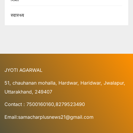
स्वास्थ्य
JYOTI AGARWAL
51, chauhanan mohalla, Hardwar, Haridwar, Jwalapur,
Uttarakhand, 249407
Contact : 7500160160,8279523490
Email:samacharplusnews21@gmail.com