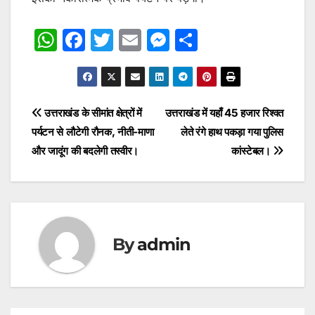
W
F
T
E
M
S
h
a
w
m
e
h
at
c
itt
ai
s
ar
s
e
er
l
s
e
Post
उत्तराखंड के सीमांत क्षेत्रों में
उत्तराखंड में यहाँ 45 हजार रिश्वत
A
b
e
पर्यटन से लौटेगी रौनक, नीती-माणा
लेते रंगे हाथ पकड़ा गया पुलिस
navigation
p
o
n
और जादूंग की बदलेगी तस्वीर।
कांस्टेबल।
p
o
g
k
er
By
admin