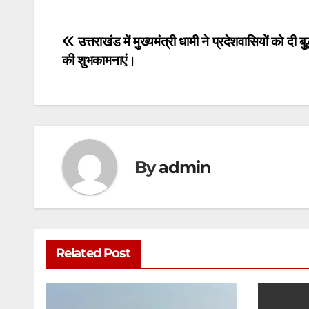
at
c
itt
ai
s
ar
s
e
er
l
s
e
Post
उत्तराखंड में मुख्यमंत्री धामी ने प्रदेशवासियों को दी बुद्ध
A
b
e
की शुभकामनाएं।
navigation
p
o
n
p
o
g
k
er
By
admin
Related Post