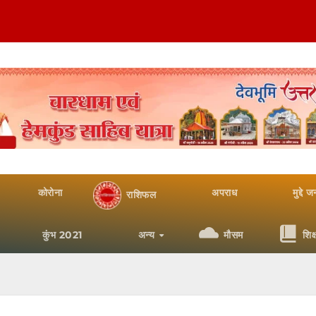
कोरोना
अपराध
मुद्दे 
राशिफल
कुंभ 2021
अन्य
मौसम
शिक्