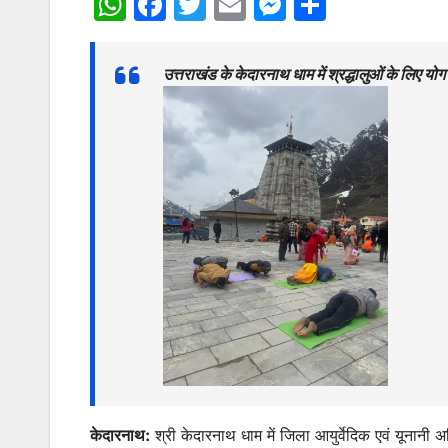
W
F
T
E
M
S
h
a
w
m
e
h
at
c
itt
ai
s
ar
उत्तराखंड के केदारनाथ धाम में श्रद्धालुओं के लिए 
s
e
er
l
s
e
A
b
e
p
o
n
p
o
g
k
er
केदारनाथ:
श्री केदारनाथ धाम में जिला आयुर्वेदिक एवं यूनानी 