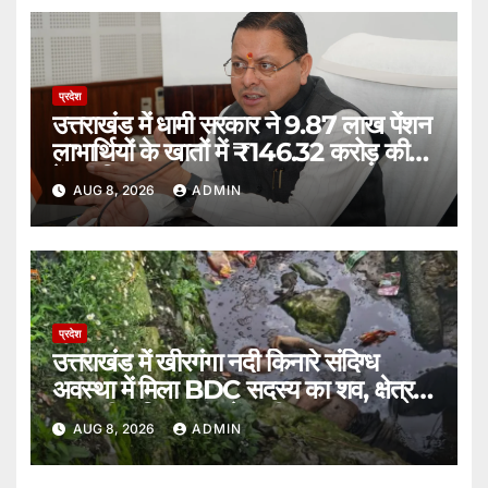
प्रदेश
उत्तराखंड में धामी सरकार ने 9.87 लाख पेंशन
लाभार्थियों के खातों में ₹146.32 करोड़ की
पेंशन किया भुगतान।
AUG 8, 2026
ADMIN
प्रदेश
उत्तराखंड में खीरगंगा नदी किनारे संदिग्ध
अवस्था में मिला BDC सदस्य का शव, क्षेत्र में
सनसनी; पुलिस जांच में जुटी।
AUG 8, 2026
ADMIN