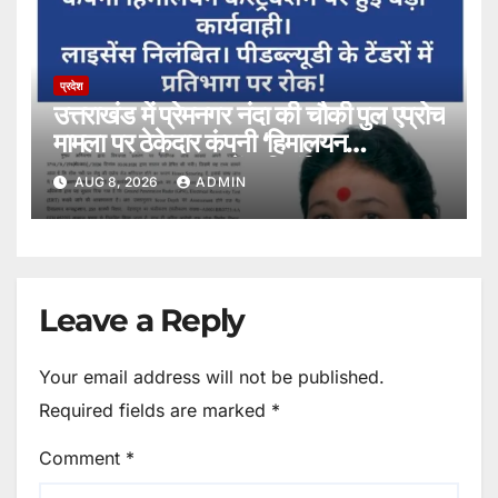
प्रदेश
उत्तराखंड में प्रेमनगर नंदा की चौकी पुल एप्रोच
मामला पर ठेकेदार कंपनी ‘हिमालयन
कंस्ट्रक्शन’ का लाइसेंस निलंबित, PWD
AUG 8, 2026
ADMIN
टेंडरों पर रोक।
Leave a Reply
Your email address will not be published.
Required fields are marked
*
Comment
*