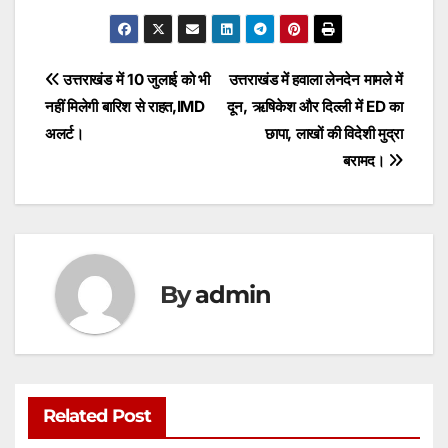
h
a
w
m
e
h
at
c
itt
ai
s
ar
s
e
er
l
s
e
Post
उत्तराखंड में 10 जुलाई को भी
उत्तराखंड में हवाला लेनदेन मामले में
A
b
e
नहीं मिलेगी बारिश से राहत,IMD
दून, ऋषिकेश और दिल्ली में ED का
navigation
p
o
n
अलर्ट।
छापा, लाखों की विदेशी मुद्रा
p
o
g
बरामद।
k
er
By
admin
Related Post