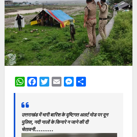
W
F
T
E
M
S
h
a
w
m
e
h
at
c
itt
ai
s
ar
s
e
er
l
s
e
उत्तराखंड में भारी बारिश के दृष्टिगत अलर्ट मोड पर दून
A
b
e
पुलिस, नदी नालों के किनारे न जाने की दी
p
o
n
चेतावनी……….
Video