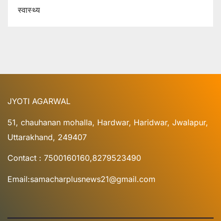
स्वास्थ्य
JYOTI AGARWAL
51, chauhanan mohalla, Hardwar, Haridwar, Jwalapur,
Uttarakhand, 249407
Contact : 7500160160,8279523490
Email:samacharplusnews21@gmail.com