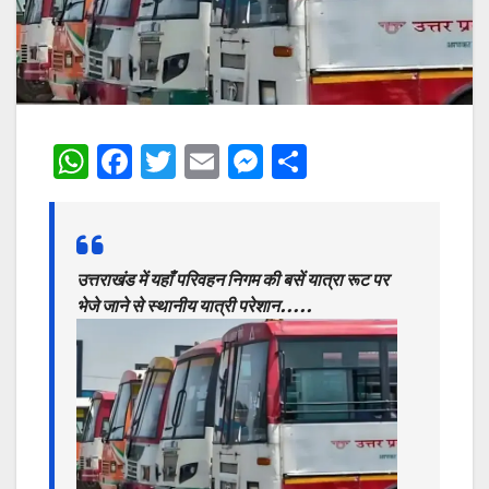
W
F
T
E
M
S
h
a
w
m
e
h
at
c
itt
ai
s
ar
s
e
er
l
s
e
उत्तराखंड में यहाँ परिवहन निगम की बसें यात्रा रूट पर
A
b
e
भेजे जाने से स्थानीय यात्री परेशान…..
p
o
n
p
o
g
k
er