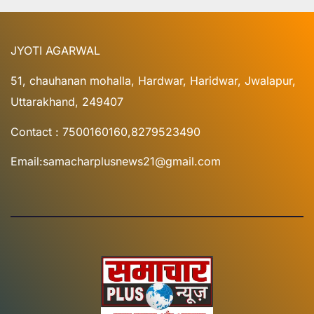
JYOTI AGARWAL
51, chauhanan mohalla, Hardwar, Haridwar, Jwalapur,
Uttarakhand, 249407
Contact : 7500160160,8279523490
Email:samacharplusnews21@gmail.com