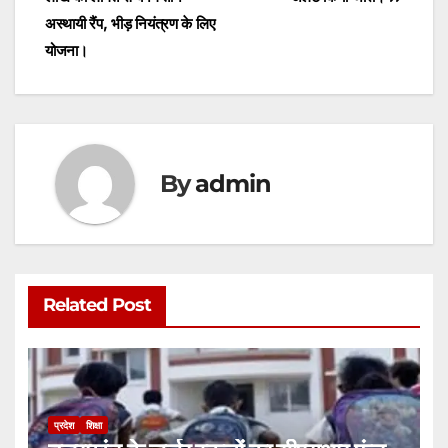
p
o
g
अस्थायी रैंप, भीड़ नियंत्रण के लिए
योजना।
k
er
By
admin
Related Post
प्रदेश
शिक्षा