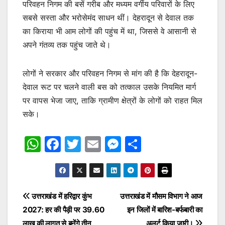
परिवहन निगम की बसें गरीब और मध्यम वर्गीय परिवारों के लिए
सबसे सस्ता और भरोसेमंद साधन थीं। देहरादून से देवाल तक
का किराया भी आम लोगों की पहुंच में था, जिससे वे आसानी से
अपने गंतव्य तक पहुंच जाते थे।
लोगों ने सरकार और परिवहन निगम से मांग की है कि देहरादून-
देवाल रूट पर चलने वाली बस को तत्काल उसके नियमित मार्ग
पर वापस भेजा जाए, ताकि ग्रामीण क्षेत्रों के लोगों को राहत मिल
सके।
W
F
T
E
M
S
h
a
w
m
e
h
at
c
itt
ai
s
ar
s
e
er
l
s
e
Post
उत्तराखंड में हरिद्वार कुंभ
उत्तराखंड में मौसम विभाग ने आज
A
b
e
2027: हर की पैड़ी पर 39.60
इन जिलों में बारिश-बर्फबारी का
navigation
p
o
n
लाख की लागत से बनेंगे तीन
अलर्ट किया जारी।