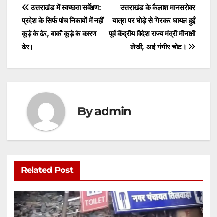
s
e
er
l
s
e
Post
उत्तराखंड में स्वच्छता सर्वेक्षण:
उत्तराखंड के कैलाश मानसरोवर
A
b
e
प्रदेश के सिर्फ पांच निकायों में नहीं
यात्रा पर घोड़े से गिरकर घायल हुईं
navigation
p
o
n
कूड़े के ढेर, बाकी कूड़े के कारण
पूर्व केंद्रीय विदेश राज्य मंत्री मीनाक्षी
p
o
g
ढेर।
लेखी, आई गंभीर चोट।
k
er
By
admin
Related Post