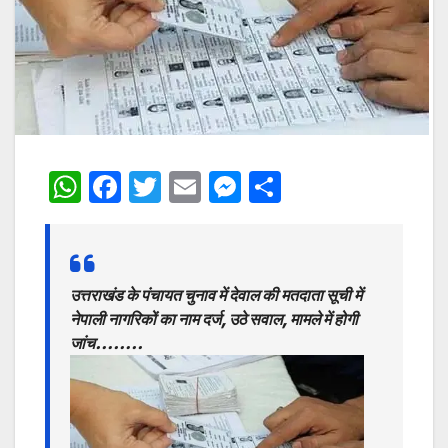
W
F
T
E
M
S
h
a
w
m
e
h
at
c
itt
ai
s
ar
s
e
er
l
s
e
उत्तराखंड के पंचायत चुनाव में देवाल की मतदाता सूची में
A
b
e
नेपाली नागरिकों का नाम दर्ज, उठे सवाल, मामले में होगी
p
o
n
जांच……..
p
o
g
k
er