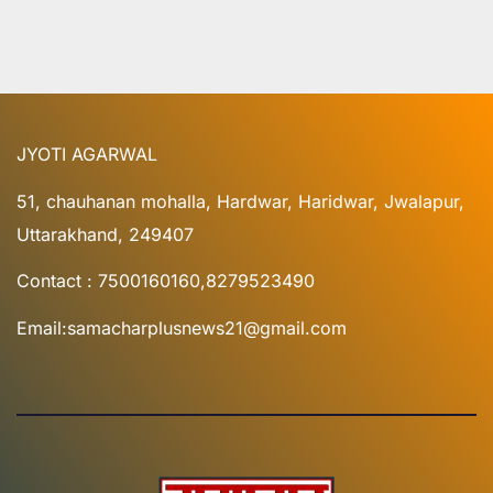
JYOTI AGARWAL
51, chauhanan mohalla, Hardwar, Haridwar, Jwalapur,
Uttarakhand, 249407
Contact : 7500160160,8279523490
Email:samacharplusnews21@gmail.com